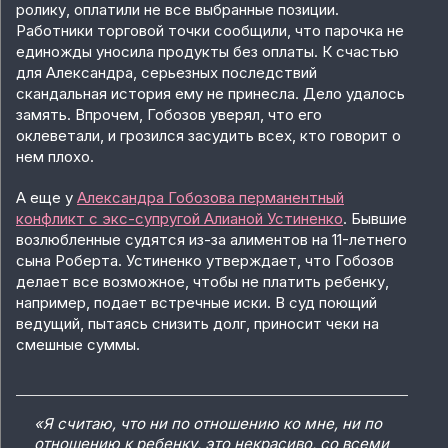
ролику, оплатили не все выбранные позиции.
Работники торговой точки сообщили, что парочка не
единожды уносила продукты без оплаты. К счастью
для Александра, серьезных последствий
скандальная история ему не принесла. Дело удалось
замять. Впрочем, Гобозов уверял, что его
оклеветали, и грозился засудить всех, кто говорит о
нем плохо.
А еще у
Александра Гобозова перманентный
конфликт с экс-супругой Алианой Устиненко
. Бывшие
возлюбленные судятся из-за алиментов на 11-летнего
сына Роберта. Устиненко утверждает, что Гобозов
делает все возможное, чтобы не платить ребенку,
например, подает встречные иски. В суд поющий
ведущий, пытаясь снизить долг, приносит чеки на
смешные суммы.
«Я считаю, что ни по отношению ко мне, ни по
отношению к ребенку, это некрасиво, со всеми