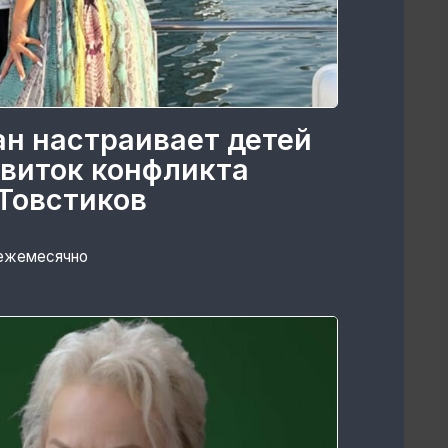
ан настраивает детей
 виток конфликта
Товстиков
 ежемесячно