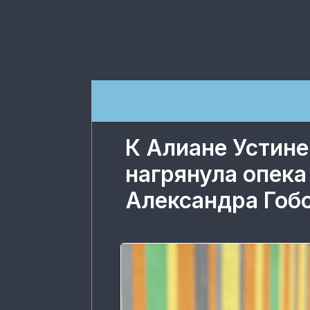
К Алиане Устине
нагрянула опека
Александра Гоб