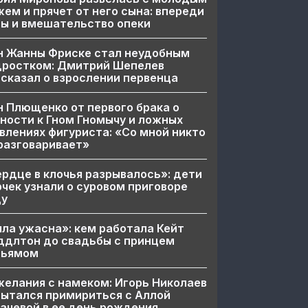
ем и прячет от него сына: впереди
ы и вмешательство опеки
н Жанны Фриске стал неудобным
дростком: Дмитрий Шепелев
сказал о взрослении первенца
 Плющенко от первого брака о
ности к Гном Гномычу и ложных
влениях фигуриста: «Со мной никто
разговаривает»
рдце в клочья разрывалось»: дети
чек узнали о суровом приговоре
цу
ла ужасна»: кем работала Кейт
ддлтон до свадьбы с принцем
льямом
елания с намеком: Игорь Николаев
ытался примириться с Аллой
ачевой в ее день рождения