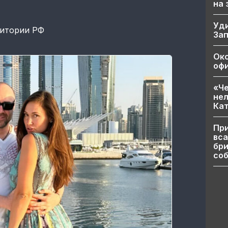
на
Уд
ритории РФ
За
Ок
офи
«Че
нел
Кат
При
вса
бри
соб