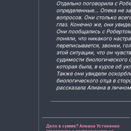
Отдельно поговорила с Роб
определенные… Опека не за
вопросов. Они столько всег
глаз. Конечно же, они увиде
Они пообщались с Робертом
поняли, что никакого настр
переписывается, звонки, го
этой ситуации, что он чувст
судимости биологического от
которая была, в курсе об ук
Также они увидели оскорбл
биологического отца в стор
рассказала Алиана в личном
Дело в сумме? Алиана Устиненко
заговорила о возвращениии на