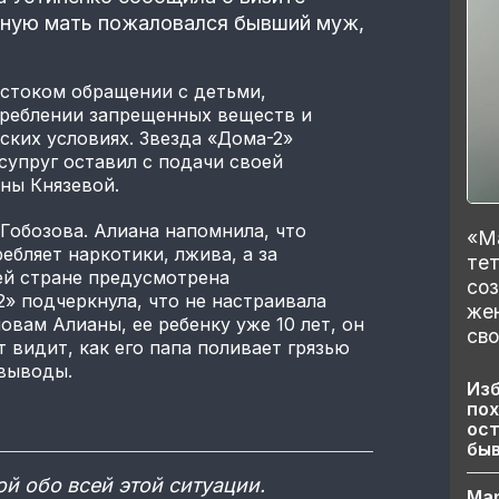
етную мать пожаловался бывший муж,
естоком обращении с детьми,
треблении запрещенных веществ и
ских условиях. Звезда «Дома-2»
супруг оставил с подачи своей
ны Князевой.
Гобозова. Алиана напомнила, что
«Ма
ебляет наркотики, лжива, а за
тет
ей стране предусмотрена
со
2» подчеркнула, что не настраивала
же
овам Алианы, ее ребенку уже 10 лет, он
сво
 видит, как его папа поливает грязью
 выводы.
Изб
пох
ост
бы
й обо всей этой ситуации.
Ма