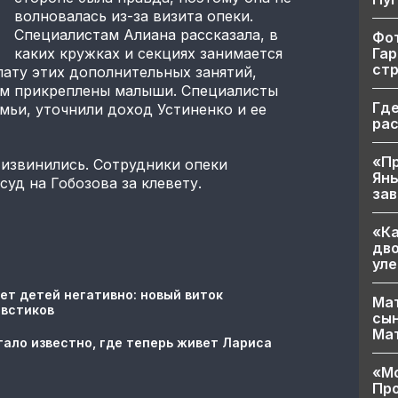
волновалась из-за визита опеки.
Специалистам Алиана рассказала, в
Фот
Гар
каких кружках и секциях занимается
ст
лату этих дополнительных занятий,
кам прикреплены малыши. Специалисты
Где
ьи, уточнили доход Устиненко и ее
ра
«Пр
 извинились. Сотрудники опеки
Яны
уд на Гобозова за клевету.
за
«Ка
дво
уле
ет детей негативно: новый виток
Мат
овстиков
сын
Ма
тало известно, где теперь живет Лариса
«Мо
Про