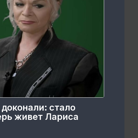
 доконали: стало
перь живет Лариса