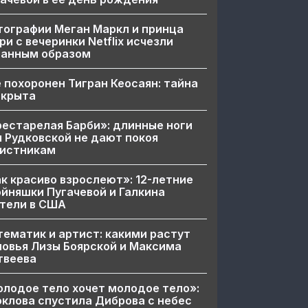
ографии Меган Маркл и принца
ри с вечеринки Netflix исчезли
ранным образом
 похоронен Тигран Кеосаян: тайна
скрыта
естарелая Барби»: длинные ноги
 Рудковской не дают покоя
вистникам
к красиво взрослеют»: 12-летние
йняшки Пугачевой и Галкина
тели в США
ематик и артист: какими растут
овья Лизы Боярской и Максима
твеева
лодое тело хочет молодое тело»:
клова спустила Диброва с небес