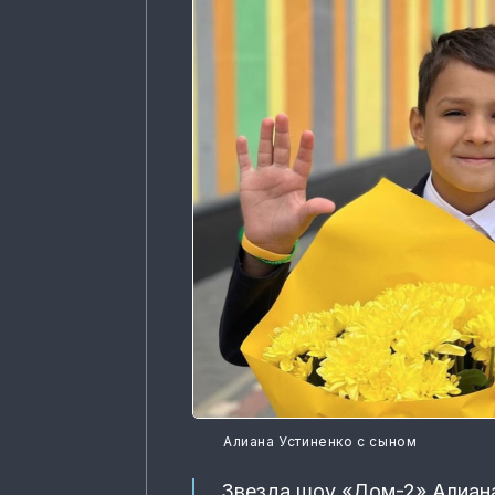
Алиана Устиненко с сыном
Звезда шоу «Дом-2» Алиана