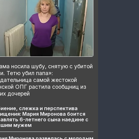
ма носила шубу, снятую с убитой
и. Тетю убил папа»:
здательница самой жестокой
нской ОПГ растила сообщниц из
их дочерей
иение, слежка и перспектива
ищения: Мария Миронова боится
авлять 6-летнего сына наедине с
вшим мужем
рия Миронова развелась с молодым