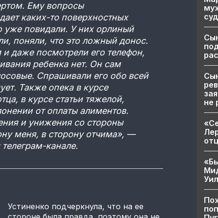
ертом. Ему вопросы
муж
суд
дает каких-то поверхностных
о уже повидали. У них орлиный
Сы
ли, поняли, что это ложный донос.
по
 и даже посмотрели его телефон,
рас
аивания ребенка нет. Он сам
лосовые. Спрашивали его обо всей
Сын
рев
вует. Также опека в курсе
зая
ца, в курсе статьи тяжелой,
не 
лонении от оплаты алиментов.
ения и унижения со стороны
«Се
Лер
ону меня, в сторону отчима», —
от
 телеграм-канале.
«Бы
Ми
Уи
Пож
Устиненко подчеркнула, что на ее
поп
стороне была правда, поэтому она не
Пуг