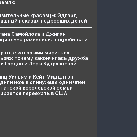
 землю
ивительные красавцы: Эдгард
пашный показал подросших детей
сана Самойлова и Джиган
циально развелись: подробности
рты, с которыми мириться
ьзя»: почему закончилась дружба
и Гордон и Леры Кудрявцевой
нц Уильям и Кейт Миддлтон
дили нож в спину: еще один член
танской королевской семьи
ирается переехать в США