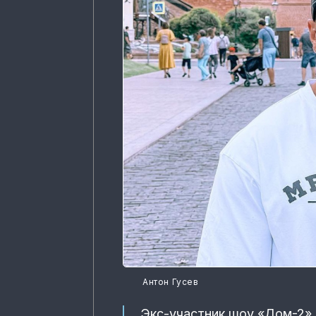
Антон Гусев
Экс-участник шоу «Дом-2» 