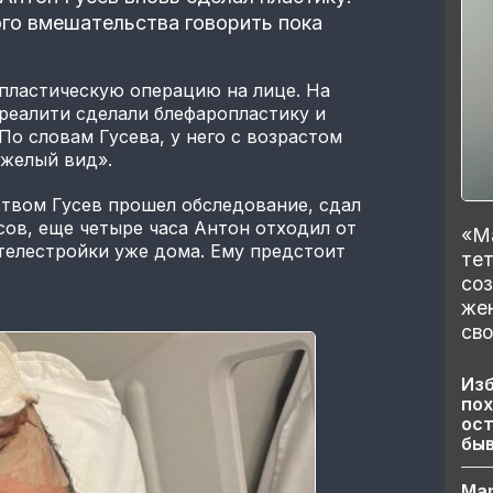
ого вмешательства говорить пока
пластическую операцию на лице. На
 реалити сделали блефаропластику и
По словам Гусева, у него с возрастом
яжелый вид».
твом Гусев прошел обследование, сдал
сов, еще четыре часа Антон отходил от
«Ма
телестройки уже дома. Ему предстоит
тет
со
же
сво
Изб
пох
ост
бы
Ма