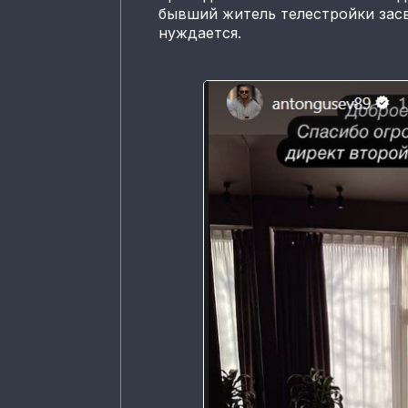
бывший житель телестройки засв
нуждается.