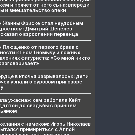
ем и прячет от него сына: впереди
ы и вмешательство опеки
н Жанны Фриске стал неудобным
дростком: Дмитрий Шепелев
сказал о взрослении первенца
 Плющенко от первого брака о
ности к Гном Гномычу и ложных
влениях фигуриста: «Со мной никто
разговаривает»
рдце в клочья разрывалось»: дети
чек узнали о суровом приговоре
цу
ла ужасна»: кем работала Кейт
ддлтон до свадьбы с принцем
льямом
елания с намеком: Игорь Николаев
ытался примириться с Аллой
ачевой в ее день рождения