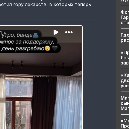
етил гору лекарств, в которых теперь
Фот
Гар
ст
Где
ра
«Пр
Яны
за
«Ка
дво
уле
Мат
сын
Ма
«Мо
Про