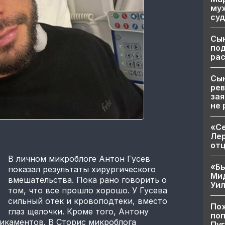
муж
суд
Сы
по
рас
Сын
рев
зая
не 
«Се
Лер
от
В личном микроблоге Антон Гусев
«Бы
показал результаты хирургического
Ми
вмешательства. Пока рано говорить о
Уи
том, что все прошло хорошо. У Гусева
сильный отек и кровоподтеки, вместо
Пож
глаз щелочки. Кроме того, Антону
поп
икаментов. В Сторис микроблога
Пуг