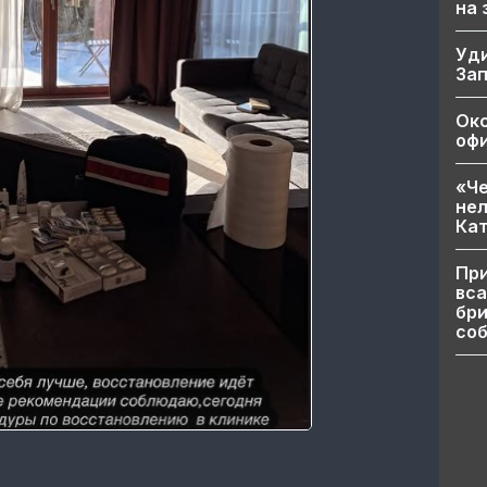
на
Уд
За
Ок
офи
«Че
нел
Кат
При
вса
бри
соб