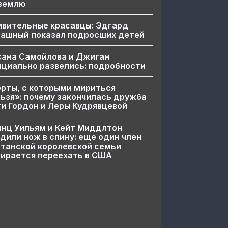
 землю
ивительные красавцы: Эдгард
пашный показал подросших детей
сана Самойлова и Джиган
циально развелись: подробности
рты, с которыми мириться
ьзя»: почему закончилась дружба
и Гордон и Леры Кудрявцевой
нц Уильям и Кейт Миддлтон
дили нож в спину: еще один член
танской королевской семьи
ирается переехать в США