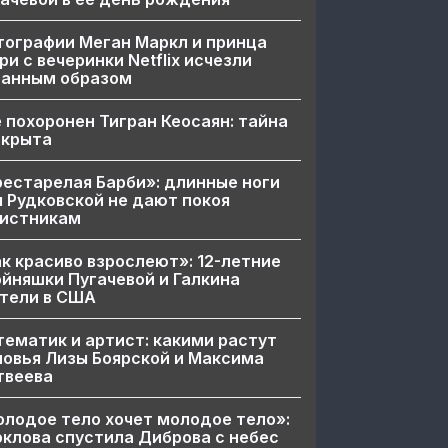
ографии Меган Маркл и принца
ри с вечеринки Netflix исчезли
ранным образом
 похоронен Тигран Кеосаян: тайна
скрыта
естарелая Барби»: длинные ноги
 Рудковской не дают покоя
вистникам
к красиво взрослеют»: 12-летние
йняшки Пугачевой и Галкина
тели в США
ематик и артист: какими растут
овья Лизы Боярской и Максима
твеева
лодое тело хочет молодое тело»:
клова спустила Диброва с небес