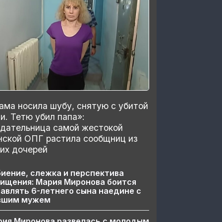
ма носила шубу, снятую с убитой
и. Тетю убил папа»:
здательница самой жестокой
нской ОПГ растила сообщниц из
их дочерей
иение, слежка и перспектива
ищения: Мария Миронова боится
авлять 6-летнего сына наедине с
вшим мужем
рия Миронова развелась с молодым