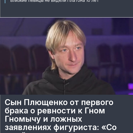
Близкие певицы не видели Платона 10 лет
Сын Плющенко от первого
брака о ревности к Гном
Гномычу и ложных
заявлениях фигуриста: «Со