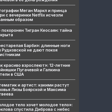
ографии Меган Маркл и принца
ри с вечеринки Netflix исчезли
ранным образом
 похоронен Тигран Кеосаян: тайна
скрыта
естарелая Барби»: длинные ноги
 Рудковской не дают покоя
вистникам
к красиво взрослеют»: 12-летние
йняшки Пугачевой и Галкина
тели в США
ематик и артист: какими растут
овья Лизы Боярской и Максима
твеева
лодое тело хочет молодое тело»:
клова спустила Диброва с небес