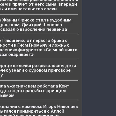
ем и прячет от него сына: впереди
ы и вмешательство опеки
н Жанны Фриске стал неудобным
дростком: Дмитрий Шепелев
сказал о взрослении первенца
 Плющенко от первого брака о
ности к Гном Гномычу и ложных
влениях фигуриста: «Со мной никто
разговаривает»
рдце в клочья разрывалось»: дети
чек узнали о суровом приговоре
цу
ла ужасна»: кем работала Кейт
ддлтон до свадьбы с принцем
льямом
елания с намеком: Игорь Николаев
ытался примириться с Аллой
ачевой в ее день рождения