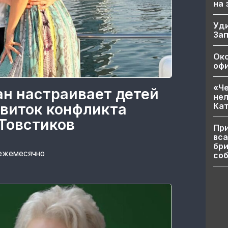
на
Уд
За
Ок
офи
«Че
ан настраивает детей
нел
 виток конфликта
Кат
Товстиков
При
вса
бри
 ежемесячно
соб