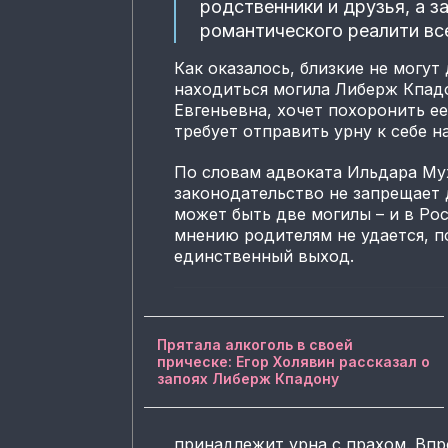
родственники и друзья, а 
романтического реалити вс
Как оказалось, близкие не могут
находиться могила Либерж Кпад
Евгеньевна, хочет похоронить е
требует отправить урну к себе н
По словам адвоката Ильдара Му
законодательство не запрещает 
может быть две могилы – и в Ро
мнению родителям не удается, п
единственный выход.
Прятала алкоголь в своей
прическе: Егор Холявин рассказал о
запоях Либерж Кпадону
принадлежит урна с прахом. Впр