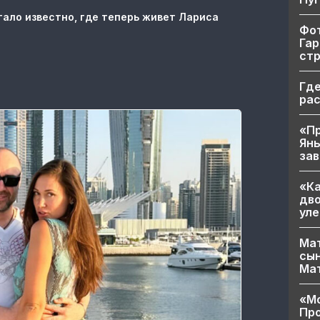
тало известно, где теперь живет Лариса
Фот
Гар
ст
Где
ра
«Пр
Яны
за
«Ка
дво
уле
Мат
сын
Ма
«Мо
Про