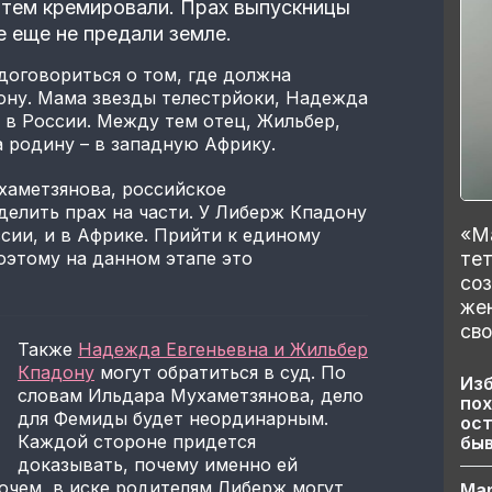
затем кремировали. Прах выпускницы
е еще не предали земле.
 договориться о том, где должна
ону. Мама звезды телестрйоки, Надежда
е в России. Между тем отец, Жильбер,
а родину – в западную Африку.
хаметзянова, российское
делить прах на части. У Либерж Кпадону
«Ма
ссии, и в Африке. Прийти к единому
тет
оэтому на данном этапе это
со
же
сво
Также
Надежда Евгеньевна и Жильбер
Кпадону
могут обратиться в суд. По
Изб
словам Ильдара Мухаметзянова, дело
пох
для Фемиды будет неординарным.
ост
Каждой стороне придется
бы
доказывать, почему именно ей
очем, в иске родителям Либерж могут
Ма