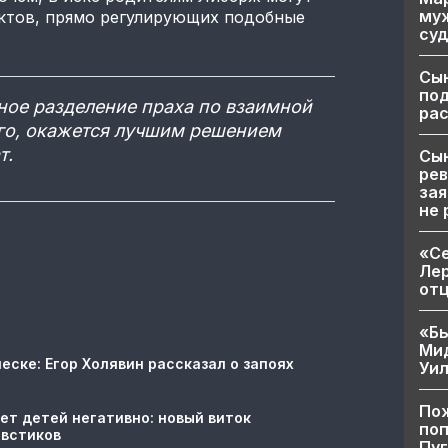
муж
актов, прямо регулирующих подобные
суд
Сы
по
ное разделение праха по взаимной
рас
его, окажется лучшим решением
т.
Сын
рев
зая
не 
«Се
Лер
от
«Бы
Ми
еске: Егор Холявин рассказал о запоях
Уи
Пож
ет детей негативно: новый виток
поп
овстиков
Пуг