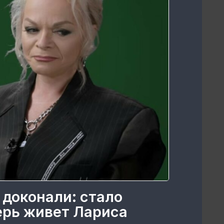
 доконали: стало
перь живет Лариса