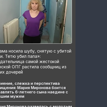
ма носила шубу, снятую с убитой
и. Тетю убил папа»:
здательница самой жестокой
нской ОПГ растила сообщниц из
их дочерей
иение, слежка и перспектива
ищения: Мария Миронова боится
авлять 6-летнего сына наедине с
вшим мужем
рия Миронова развелась с молодым