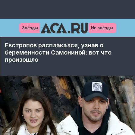
Звёзды
Не звёзды
Евстропов расплакался, узнав о
беременности Самониной: вот что
произошло