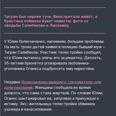
Тигран был чернее тучи, Вика прятала живот, а
Кристина поймала букет невесты: фото со
свадьбы Салибекова и Лысковец
У Юлии Колисниченко, напомним, большие проблемы.
На мать троих детей заявил в полицию бывший муж –
Тигран Салибеков. Участник телестройки сообщил,
что Юлия пыталась упечь его за решетку. Дескать,
35-летняя брюнетка уговаривала любовника-
уголовника Оганеса подбросить ему наркотики.
Недавно
Колисниченко вызвали к следователю для
дачи показаний
. Женщина сообщила во время
допроса, что сама стала жертвой. По словам Юлии,
Оганес шантажировал ее, запугивал и принуждал к
интиму. Экс-жительница телестройки обвинила
ухажера в изнасиловании.