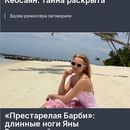
Кеосаян: тайна раскрыта
Вдова режиссера заговорила
«Престарелая Барби»:
длинные ноги Яны