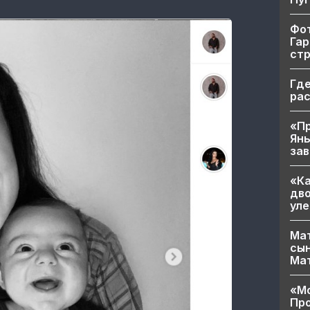
Фот
Гар
ст
Где
ра
«Пр
Яны
за
«Ка
дво
уле
Мат
сын
Ма
«Мо
Про