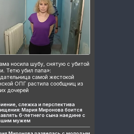
ма носила шубу, снятую с убитой
и. Тетю убил папа»:
здательница самой жестокой
нской ОПГ растила сообщниц из
их дочерей
иение, слежка и перспектива
ищения: Мария Миронова боится
авлять 6-летнего сына наедине с
вшим мужем
рия Миронова развелась с молодым