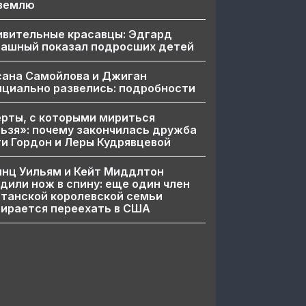
 землю
ивительные красавцы: Эдгард
пашный показал подросших детей
сана Самойлова и Джиган
циально развелись: подробности
рты, с которыми мириться
ьзя»: почему закончилась дружба
и Гордон и Леры Кудрявцевой
нц Уильям и Кейт Миддлтон
дили нож в спину: еще один член
танской королевской семьи
ирается переехать в США