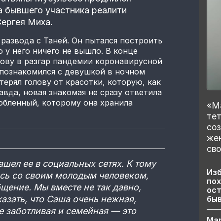
а бывшего участника реалити
ергея Миха.
 развода с Таней. Он пытался построить
 у него ничего не вышло. В конце
нову в разгар пандемии коронавирусной
 познакомился с девушкой в ночном
терял голову от красотки, которую, как
авда, новая знакомая не сразу ответила
юбленный, которому она хранила
«Ма
тет
со
же
сво
ашел ее в социальных сетях. К тому
Изб
сь со своим молодым человеком,
пох
бщение. Мы вместе не так давно,
ост
бы
казать, что Саша очень нежная,
е заботливая и семейная — это
Ма