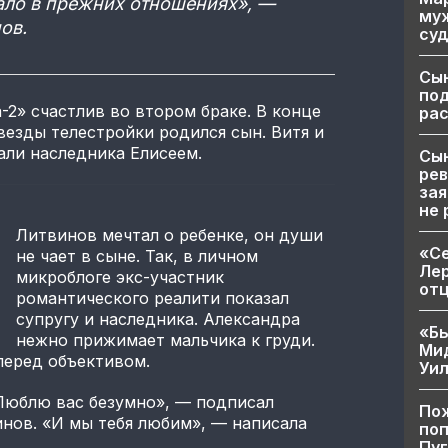
тало в прежних отношениях», —
муж
ов.
суд
Сы
по
-2» счастлив во втором браке. В конце
рас
везды телестройки родился сын. Витя и
али наследника Елисеем.
Сын
рев
зая
не 
Литвинов мечтал о ребенке, он души
«Се
не чает в сыне. Так, в личном
Лер
микроблоге экс-участник
от
романтического реалити показал
супругу и наследника. Александра
«Бы
нежно прижимает мальчика к груди.
Ми
перед объективом.
Уи
Люблю вас безумно», — подписал
Пож
нов. «И мы тебя любим», — написала
поп
Пуг