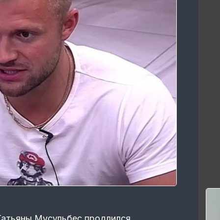
Татьяны Мусульбес продлился