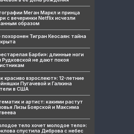
ографии Меган Маркл и принца
ри с вечеринки Netflix исчезли
ранным образом
 похоронен Тигран Кеосаян: тайна
скрыта
естарелая Барби»: длинные ноги
 Рудковской не дают покоя
вистникам
к красиво взрослеют»: 12-летние
йняшки Пугачевой и Галкина
тели в США
ематик и артист: какими растут
овья Лизы Боярской и Максима
твеева
лодое тело хочет молодое тело»:
клова спустила Диброва с небес