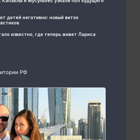
: Капаклы и Мусульбес узнали пол будущего
ет детей негативно: новый виток
овстиков
тало известно, где теперь живет Лариса
ритории РФ