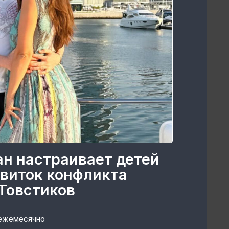
ан настраивает детей
 виток конфликта
Товстиков
 ежемесячно