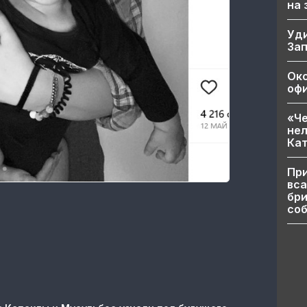
на
Уд
За
Ок
офи
«Че
нел
Кат
При
вса
бри
соб