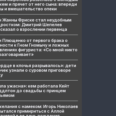
ем и прячет от него сына: впереди
ы и вмешательство опеки
н Жанны Фриске стал неудобным
дростком: Дмитрий Шепелев
сказал о взрослении первенца
 Плющенко от первого брака о
ности к Гном Гномычу и ложных
влениях фигуриста: «Со мной никто
разговаривает»
рдце в клочья разрывалось»: дети
чек узнали о суровом приговоре
цу
ла ужасна»: кем работала Кейт
ддлтон до свадьбы с принцем
льямом
елания с намеком: Игорь Николаев
ытался примириться с Аллой
ачевой в ее день рождения