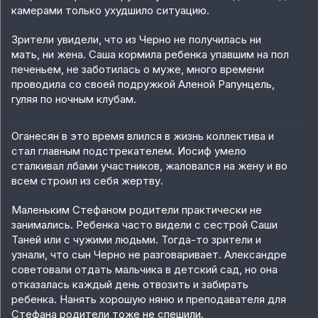
камерами только ухудшило ситуацию.
Зрители увидели, что из Черно не получилась ни
мать, ни жена. Саша кормила ребенка упавшим на пол
печеньем, не заботилась о муже, много времени
проводила со своей подружкой Аленой Рапунцель,
гуляя по ночным клубам.
Оганесян в это время влился в жизнь коллектива и
стал главным подстрекателем. Иосиф умело
сталкивал лбами участников, жаловался на жену и во
всем строил из себя жертву.
Маленьким Стефаном родители практически не
занимались. Ребенка часто видели с сестрой Саши
Таней или с чужими людьми. Тогда-то зрители и
узнали, что сын Черно не разговаривает. Александре
советовали отдать мальчика в детский сад, но она
отказалась каждый день отвозить и забирать
ребенка. Нанять хорошую няню и преподавателя для
Стефана родители тоже не спешили.