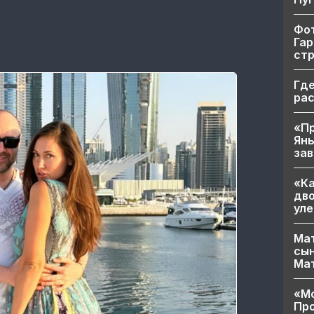
Фот
Гар
ст
Где
ра
«Пр
Яны
за
«Ка
дво
уле
Мат
сын
Ма
«Мо
Про