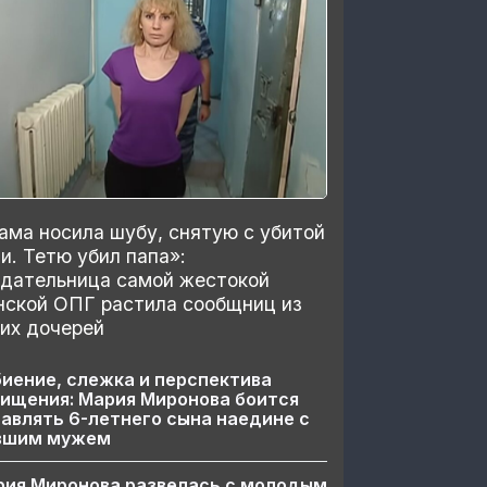
ма носила шубу, снятую с убитой
и. Тетю убил папа»:
здательница самой жестокой
нской ОПГ растила сообщниц из
их дочерей
иение, слежка и перспектива
ищения: Мария Миронова боится
авлять 6-летнего сына наедине с
вшим мужем
рия Миронова развелась с молодым