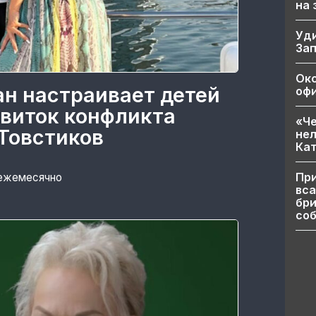
на
Уд
За
Ок
ан настраивает детей
офи
 виток конфликта
«Че
Товстиков
нел
Кат
При
 ежемесячно
вса
бри
соб