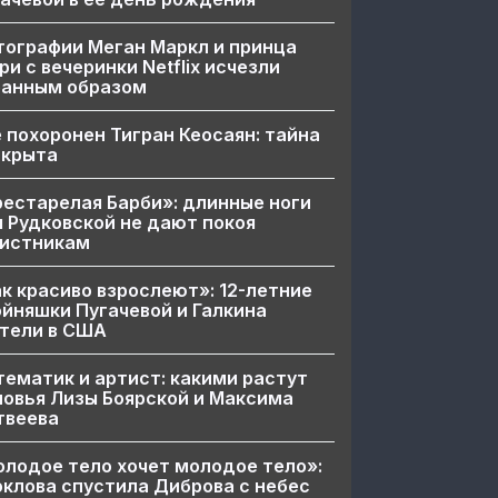
ографии Меган Маркл и принца
ри с вечеринки Netflix исчезли
ранным образом
 похоронен Тигран Кеосаян: тайна
скрыта
естарелая Барби»: длинные ноги
 Рудковской не дают покоя
вистникам
к красиво взрослеют»: 12-летние
йняшки Пугачевой и Галкина
тели в США
ематик и артист: какими растут
овья Лизы Боярской и Максима
твеева
лодое тело хочет молодое тело»:
клова спустила Диброва с небес