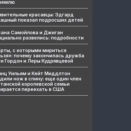
 землю
ивительные красавцы: Эдгард
пашный показал подросших детей
сана Самойлова и Джиган
циально развелись: подробности
рты, с которыми мириться
ьзя»: почему закончилась дружба
и Гордон и Леры Кудрявцевой
нц Уильям и Кейт Миддлтон
дили нож в спину: еще один член
танской королевской семьи
ирается переехать в США