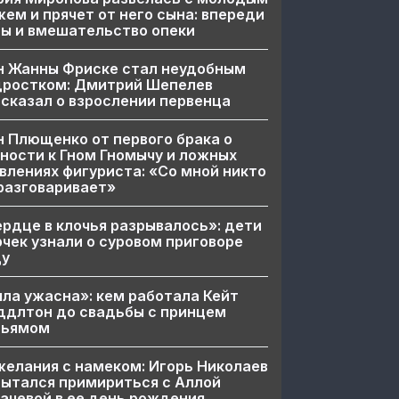
ем и прячет от него сына: впереди
ы и вмешательство опеки
н Жанны Фриске стал неудобным
дростком: Дмитрий Шепелев
сказал о взрослении первенца
 Плющенко от первого брака о
ности к Гном Гномычу и ложных
влениях фигуриста: «Со мной никто
разговаривает»
рдце в клочья разрывалось»: дети
чек узнали о суровом приговоре
цу
ла ужасна»: кем работала Кейт
ддлтон до свадьбы с принцем
льямом
елания с намеком: Игорь Николаев
ытался примириться с Аллой
ачевой в ее день рождения