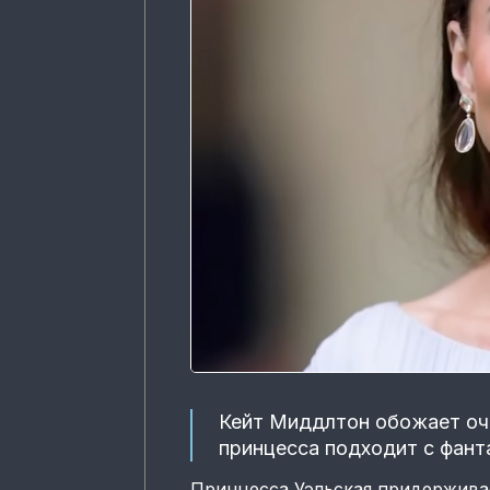
Кейт Миддлтон обожает оче
принцесса подходит с фант
Принцесса Уэльская придержива