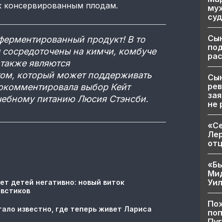
 к консервированным плодам.
муж
суд
Сы
ерментированный продукт! В то
по
 сосредоточены на кимчи, комбуче
рас
 также являются
ом, который может поддерживать
Сын
рев
окомментировала выбор Кейт
зая
чебному питанию Люсия Стэнсби.
не 
«Се
Лер
от
«Бы
Ми
Уи
ет детей негативно: новый виток
овстиков
Пож
тало известно, где теперь живет Лариса
поп
Пуг