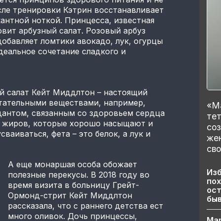
сле тренировки Кэтрин восстанавливает
антной ноткой. Принцесса, известная
овит арбузный салат. Розовый арбуз
добавляет ломтики авокадо, лук, огурцы
идеальное сочетание сладкого и
й салат Кейт Миддлтон – настоящий
итательными веществами, например,
«Ма
антом, связанным со здоровьем сердца
тет
х жиров, которые хорошо насыщают и
со
аиваться, фета – это белок, а лук и
же
сво
А еще монаршая особа обожает
Изб
полезные перекусы. В 2018 году во
пох
время визита в больницу Грейт-
ост
Ормонд-стрит Кейт Миддлтон
бы
рассказала, что с раннего детства ест
много оливок. Дочь принцессы,
Ма