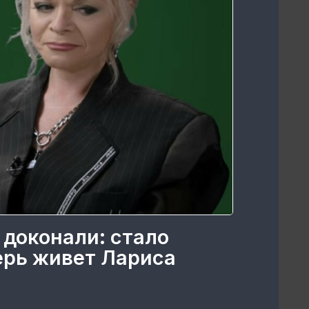
 доконали: стало
перь живет Лариса