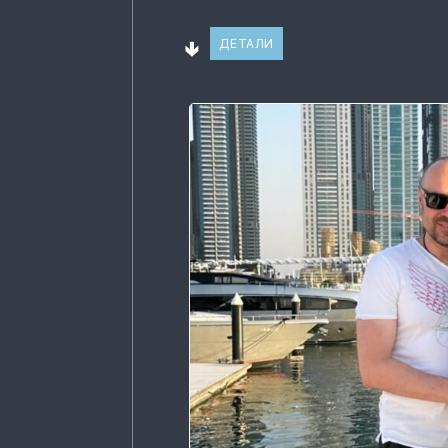
🢃
ДЕТАЛИ