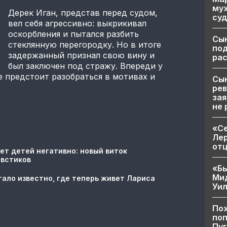
муж
Дерек Иган, представ перед судом,
суд
вел себя агрессивно: выкрикивал
оскорбления и пытался разбить
Сы
стеклянную перегородку. Но в итоге
по
задержанный признал свою вину и
рас
был заключен под стражу. Впереди у
е предстоит разобраться в мотивах и
Сын
рев
зая
не 
«Се
Лер
от
ет детей негативно: новый виток
овстиков
«Бы
Ми
тало известно, где теперь живет Лариса
Уи
Пож
поп
Пуг