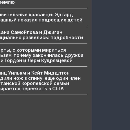
 землю
ивительные красавцы: Эдгард
пашный показал подросших детей
сана Самойлова и Джиган
циально развелись: подробности
рты, с которыми мириться
ьзя»: почему закончилась дружба
и Гордон и Леры Кудрявцевой
нц Уильям и Кейт Миддлтон
дили нож в спину: еще один член
танской королевской семьи
ирается переехать в США