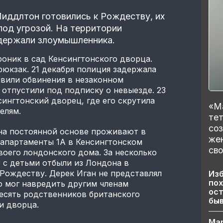
Миддлтон готовились к Рождеству, их
под угрозой. На территории
адержали злоумышленника.
оник в сад Кенсингтонского дворца.
юкзак. 21 декабря полиция задержала
явили обвинения в незаконном
отпустили под подписку о невыезде. 23
сингтонский дворец, где его скрутила
«Ма
елям.
тет
со
на постоянной основе проживают в
же
 апартаменты 1А в Кенсингтонском
сво
воего лондонского дома. За несколько
 с детьми отбыли из Лондона в
 Рождеству. Дерек Иган не представлял
Изб
пох
о мог навредить другим членам
ост
есять родственников британского
бы
и дворца.
Ма