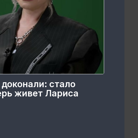
 доконали: стало
перь живет Лариса