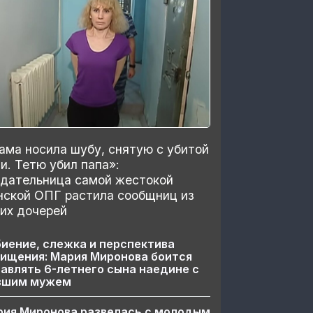
ма носила шубу, снятую с убитой
и. Тетю убил папа»:
здательница самой жестокой
нской ОПГ растила сообщниц из
их дочерей
иение, слежка и перспектива
ищения: Мария Миронова боится
авлять 6-летнего сына наедине с
вшим мужем
рия Миронова развелась с молодым