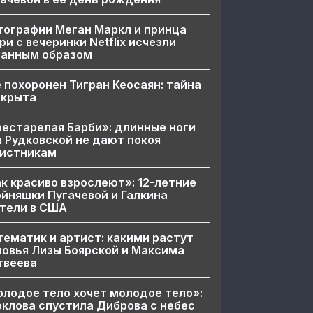
ографии Меган Маркл и принца
ри с вечеринки Netflix исчезли
ранным образом
 похоронен Тигран Кеосаян: тайна
скрыта
естарелая Барби»: длинные ноги
 Рудковской не дают покоя
вистникам
к красиво взрослеют»: 12-летние
йняшки Пугачевой и Галкина
тели в США
ематик и артист: какими растут
овья Лизы Боярской и Максима
твеева
лодое тело хочет молодое тело»:
клова спустила Диброва с небес