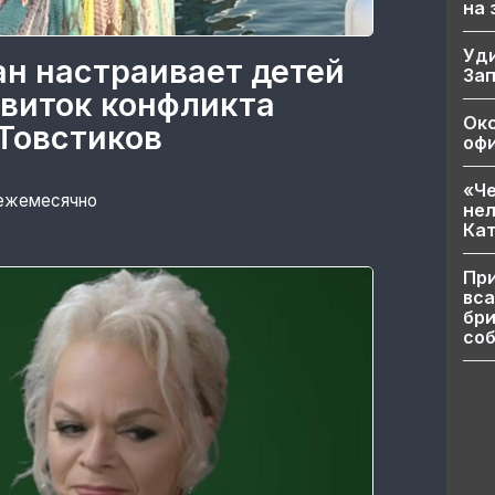
на
Уд
ан настраивает детей
За
 виток конфликта
Ок
Товстиков
офи
«Че
 ежемесячно
нел
Кат
При
вса
бри
соб