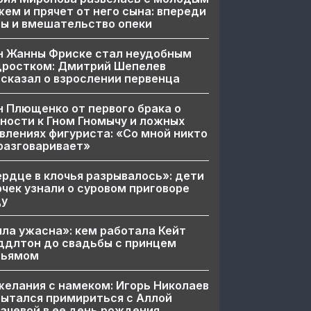
ем и прячет от него сына: впереди
ы и вмешательство опеки
н Жанны Фриске стал неудобным
дростком: Дмитрий Шепелев
сказал о взрослении первенца
 Плющенко от первого брака о
ности к Гном Гномычу и ложных
влениях фигуриста: «Со мной никто
разговаривает»
рдце в клочья разрывалось»: дети
чек узнали о суровом приговоре
цу
ла ужасна»: кем работала Кейт
ддлтон до свадьбы с принцем
льямом
елания с намеком: Игорь Николаев
ытался примириться с Аллой
ачевой в ее день рождения