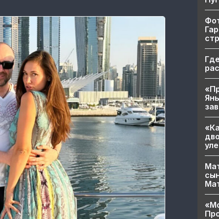
Фот
Гар
ст
Где
ра
«Пр
Яны
за
«Ка
дво
уле
Мат
сын
Ма
«Мо
Про