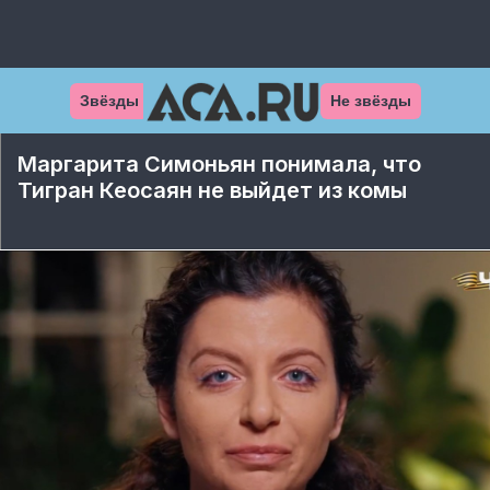
Звёзды
Не звёзды
Маргарита Симоньян понимала, что
Тигран Кеосаян не выйдет из комы