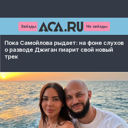
Звёзды
Не звёзды
Пока Самойлова рыдает: на фоне слухов
о разводе Джиган пиарит свой новый
трек