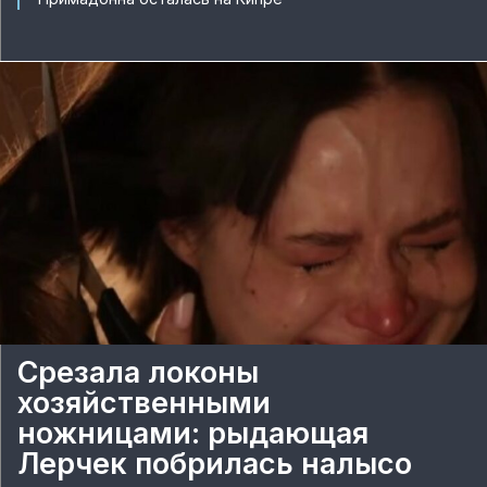
Срезала локоны
хозяйственными
ножницами: рыдающая
Лерчек побрилась налысо