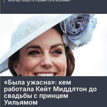
Блогер скоро отправится в колонию
«Была ужасна»: кем
работала Кейт Миддлтон до
свадьбы с принцем
Уильямом