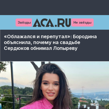
Звёзды
Не звёзды
«Облажался и перепутал»: Бородина
объяснила, почему на свадьбе
Сердюков обнимал Лопыреву