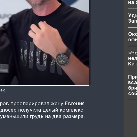
на
Уд
За
Ок
офи
«Че
нел
Кат
При
вса
бри
тек
соб
аров прооперировал жену Евгения
дюсер получила целый комплекс
уменьшили грудь на два размера.