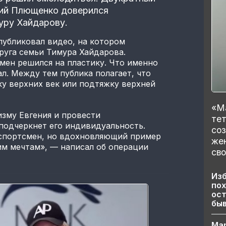
ний Плющенко доверился
уру Хайдарову.
публиковал видео, на котором
руга семьи Тимура Хайдарова.
смен решился на пластику. Что именно
л. Между тем публика полагает, что
у верхних век или подтяжку верхней
«Ма
зму Евгения и провести
тет
подчеркнет его индивидуальность.
со
спортсмен, но вдохновляющий пример
же
оим мечтам», — написал об операции
сво
Изб
пох
ост
бы
Ма