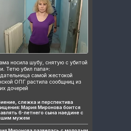
ма носила шубу, снятую с убитой
и. Тетю убил папа»:
здательница самой жестокой
нской ОПГ растила сообщниц из
их дочерей
иение, слежка и перспектива
ищения: Мария Миронова боится
авлять 6-летнего сына наедине с
вшим мужем
рия Миронова развелась с молодым