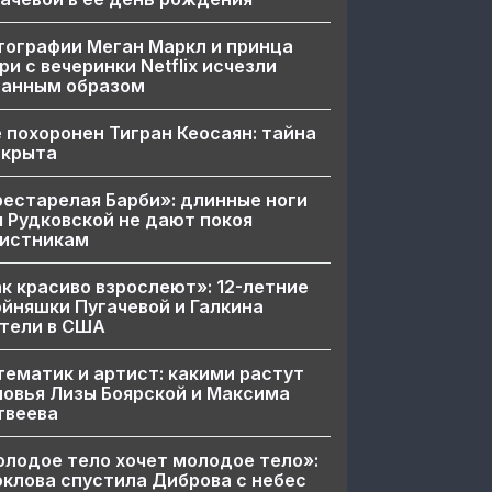
ографии Меган Маркл и принца
ри с вечеринки Netflix исчезли
ранным образом
 похоронен Тигран Кеосаян: тайна
скрыта
естарелая Барби»: длинные ноги
 Рудковской не дают покоя
вистникам
к красиво взрослеют»: 12-летние
йняшки Пугачевой и Галкина
тели в США
ематик и артист: какими растут
овья Лизы Боярской и Максима
твеева
лодое тело хочет молодое тело»:
клова спустила Диброва с небес