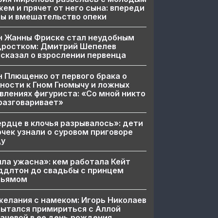
ем и прячет от него сына: впереди
ы и вмешательство опеки
н Жанны Фриске стал неудобным
дростком: Дмитрий Шепелев
сказал о взрослении первенца
 Плющенко от первого брака о
ности к Гном Гномычу и ложных
влениях фигуриста: «Со мной никто
разговаривает»
рдце в клочья разрывалось»: дети
чек узнали о суровом приговоре
цу
ла ужасна»: кем работала Кейт
ддлтон до свадьбы с принцем
льямом
елания с намеком: Игорь Николаев
ытался примириться с Аллой
ачевой в ее день рождения