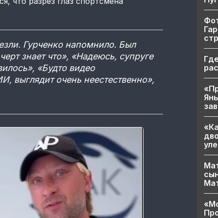
я, что разрез глаз спортсмена
Фот
Гар
ст
лезли. Гурченко напомнило. Был
черт знает что», «Надеюсь, супруге
Где
ра
илось», «Будто видео
И, выглядит очень неестественно»,
«Пр
Яны
за
«Ка
дво
уле
Мат
сын
Ма
«Мо
Про