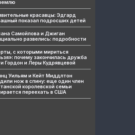
 землю
ивительные красавцы: Эдгард
пашный показал подросших детей
сана Самойлова и Джиган
циально развелись: подробности
рты, с которыми мириться
ьзя»: почему закончилась дружба
и Гордон и Леры Кудрявцевой
нц Уильям и Кейт Миддлтон
дили нож в спину: еще один член
танской королевской семьи
ирается переехать в США