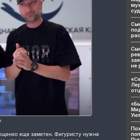
муж
суд
Сы
по
рас
Сын
рев
зая
не 
«Се
Лер
от
«Бы
Ми
Уи
в
Пож
поп
ющенко еще заметен. Фигуристу нужна
Пуг