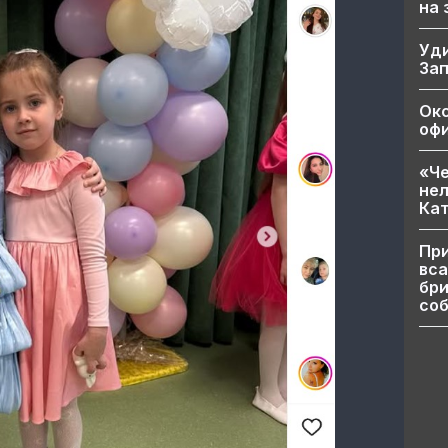
на
Уд
За
Ок
офи
«Че
нел
Кат
При
вса
бри
соб