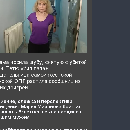
ма носила шубу, снятую с убитой
и. Тетю убил папа»:
здательница самой жестокой
нской ОПГ растила сообщниц из
их дочерей
иение, слежка и перспектива
ищения: Мария Миронова боится
авлять 6-летнего сына наедине с
вшим мужем
рия Миронова развелась с молодым