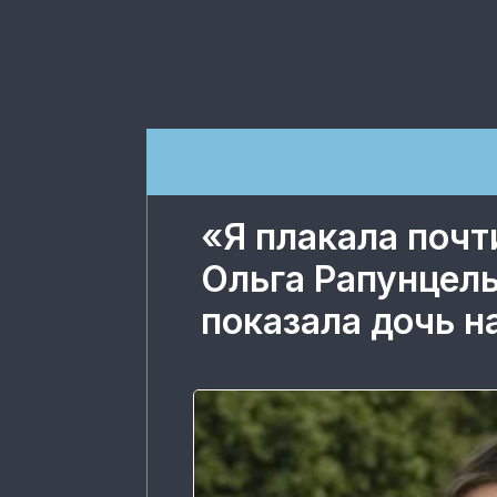
«Я плакала почт
Ольга Рапунцел
показала дочь н