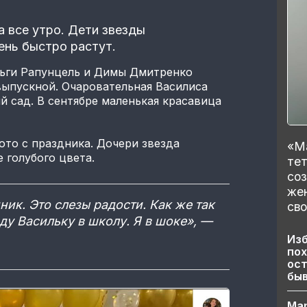
а все утро. Дети звезды
ень быстро растут.
льги Рапунцель и Димы Дмитренко
выпускной. Очаровательная Василиса
й сад. В сентябре маленькая красавица
ото с праздника. Дочери звезда
«Ма
 голубого цвета.
тет
со
же
ник. Это слезы радости. Как же так
сво
ду Васильку в школу. Я в шоке», —
Изб
пох
ост
бы
Ма