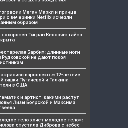
ографии Меган Маркл и принца
ри с вечеринки Netflix исчезли
ранным образом
 похоронен Тигран Кеосаян: тайна
скрыта
естарелая Барби»: длинные ноги
 Рудковской не дают покоя
вистникам
к красиво взрослеют»: 12-летние
йняшки Пугачевой и Галкина
тели в США
ематик и артист: какими растут
овья Лизы Боярской и Максима
твеева
лодое тело хочет молодое тело»:
клова спустила Диброва с небес