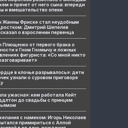
ем и прячет от него сына: впереди
ы и вмешательство опеки
н Жанны Фриске стал неудобным
дростком: Дмитрий Шепелев
сказал о взрослении первенца
 Плющенко от первого брака о
ности к Гном Гномычу и ложных
влениях фигуриста: «Со мной никто
разговаривает»
рдце в клочья разрывалось»: дети
чек узнали о суровом приговоре
цу
ла ужасна»: кем работала Кейт
ддлтон до свадьбы с принцем
льямом
елания с намеком: Игорь Николаев
ытался примириться с Аллой
ачевой в ее день рождения