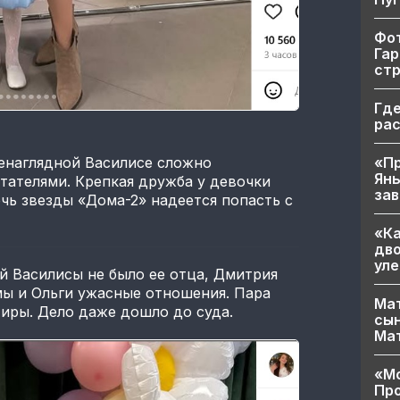
Фот
Гар
ст
Где
ра
ненаглядной Василисе сложно
«Пр
Яны
итателями. Крепкая дружба у девочки
за
чь звезды «Дома-2» надеется попасть с
«Ка
дво
уле
й Василисы не было ее отца, Дмитрия
мы и Ольги ужасные отношения. Пара
Мат
тиры. Дело даже дошло до суда.
сын
Ма
«Мо
Про