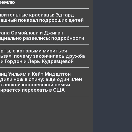
 землю
ивительные красавцы: Эдгард
пашный показал подросших детей
сана Самойлова и Джиган
циально развелись: подробности
рты, с которыми мириться
ьзя»: почему закончилась дружба
и Гордон и Леры Кудрявцевой
нц Уильям и Кейт Миддлтон
дили нож в спину: еще один член
танской королевской семьи
ирается переехать в США