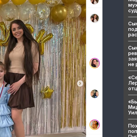
муж
суд
Сы
по
рас
Сын
рев
зая
не 
«Се
Лер
от
«Бы
Ми
Уи
Пож
поп
Пуг