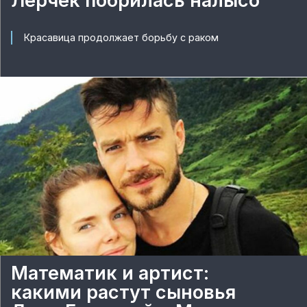
Лерчек побрилась налысо
Красавица продолжает борьбу с раком
Математик и артист:
какими растут сыновья