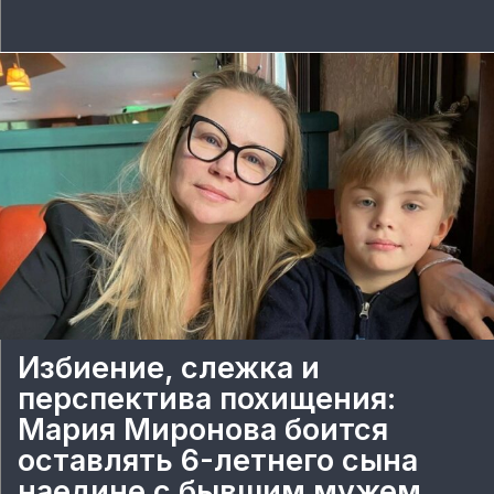
Избиение, слежка и
перспектива похищения:
Мария Миронова боится
оставлять 6-летнего сына
наедине с бывшим мужем