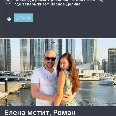
➜
где теперь живет Лариса Долина
🢃
ДЕТАЛИ
Елена мстит, Роман