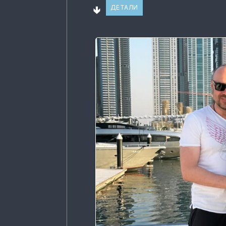
🢃
ДЕТАЛИ