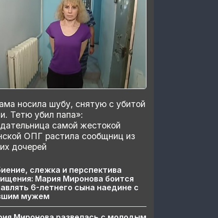
ма носила шубу, снятую с убитой
и. Тетю убил папа»:
здательница самой жестокой
нской ОПГ растила сообщниц из
их дочерей
иение, слежка и перспектива
ищения: Мария Миронова боится
авлять 6-летнего сына наедине с
вшим мужем
рия Миронова развелась с молодым