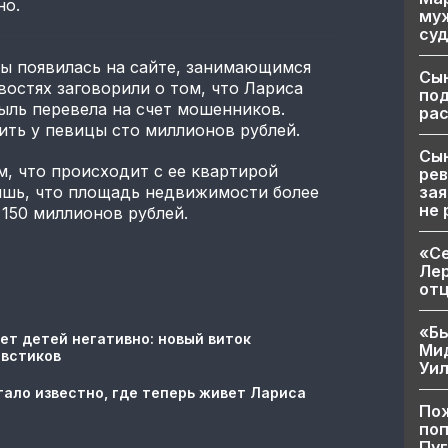
но.
муж
суд
ы появилась на сайте, занимающимся
Сы
остях заговорили о том, что Лариса
по
ыль перевела на счет мошенников.
рас
ть у певицы сто миллионов рублей.
Сын
, что происходит с ее квартирой
рев
зая
ишь, что площадь недвижимости более
не 
 150 миллионов рублей.
«Се
Лер
от
«Бы
ет детей негативно: новый виток
Ми
овстиков
Уи
тало известно, где теперь живет Лариса
Пож
поп
Пуг