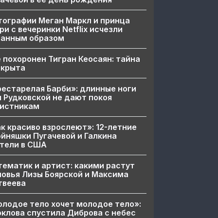
ографии Меган Маркл и принца
ри с вечеринки Netflix исчезли
ранным образом
 похоронен Тигран Кеосаян: тайна
скрыта
естарелая Барби»: длинные ноги
 Рудковской не дают покоя
вистникам
к красиво взрослеют»: 12-летние
йняшки Пугачевой и Галкина
тели в США
ематик и артист: какими растут
овья Лизы Боярской и Максима
твеева
лодое тело хочет молодое тело»:
клова спустила Диброва с небес