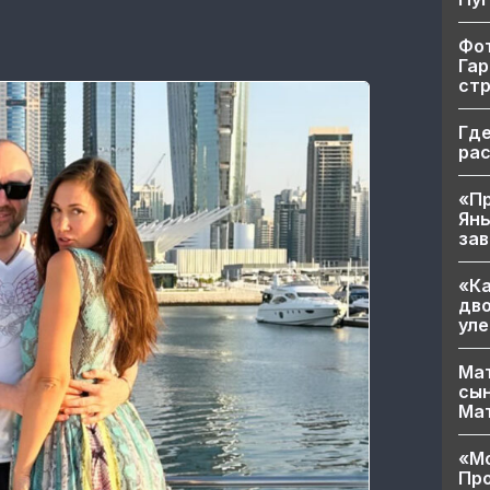
Фот
Гар
ст
Где
ра
«Пр
Яны
за
«Ка
дво
уле
Мат
сын
Ма
«Мо
Про