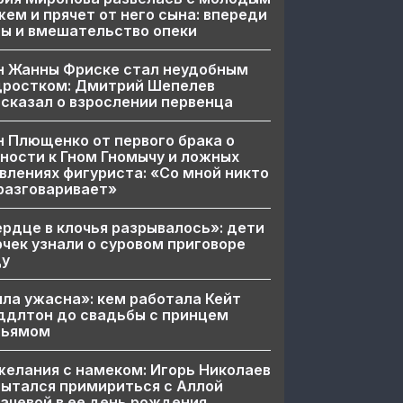
ем и прячет от него сына: впереди
ы и вмешательство опеки
н Жанны Фриске стал неудобным
дростком: Дмитрий Шепелев
сказал о взрослении первенца
 Плющенко от первого брака о
ности к Гном Гномычу и ложных
влениях фигуриста: «Со мной никто
разговаривает»
рдце в клочья разрывалось»: дети
чек узнали о суровом приговоре
цу
ла ужасна»: кем работала Кейт
ддлтон до свадьбы с принцем
льямом
елания с намеком: Игорь Николаев
ытался примириться с Аллой
ачевой в ее день рождения