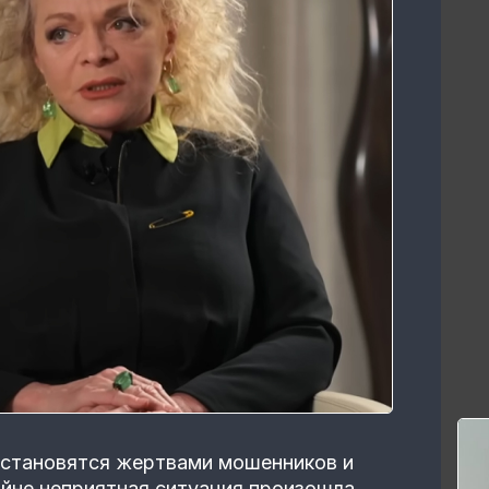
 становятся жертвами мошенников и
райне неприятная ситуация произошла