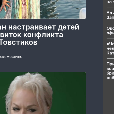
на
Уд
За
ан настраивает детей
Ок
 виток конфликта
офи
Товстиков
«Че
нел
Кат
 ежемесячно
При
вса
бри
соб