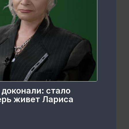
 доконали: стало
перь живет Лариса