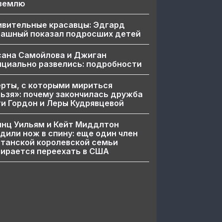
 землю
ивительные красавцы: Эдгард
пашный показал подросших детей
сана Самойлова и Джиган
циально развелись: подробности
рты, с которыми мириться
ьзя»: почему закончилась дружба
и Гордон и Леры Кудрявцевой
нц Уильям и Кейт Миддлтон
дили нож в спину: еще один член
танской королевской семьи
ирается переехать в США