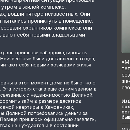
 утром в жилой комплекс,
х, вошли пятеро неизвестных. Они
и пытались проникнуть в помещение.
есовали охранников комплекса: они
зывают себя новыми владельцами
охране пришлось забаррикадировать
 Неизвестные были доставлены в отдел,
«Ма
считают себя новыми хозяевами жилья
тет
со
же
овны в этот момент дома не было, но о
сво
 Эта история стала еще одним звеном в
 связанных с недвижимостью Долиной.
оформить займ в размере десятков
Изб
пох
 самой квартиры в Хамовниках,
ост
бы Долиной потребовались деньги за
бы
 Певице пришлось официально заявлять,
твах не нуждается и в состоянии
Ма