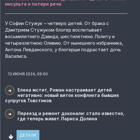
инсульта и потери речи
У Софии Стужук – четверо детей. От брака с
Дмитрием Стужуком блогер воспитывает
восьмилетнего Давида, шестилетнюю Лолиту и
четырехлетнюю Оливию. От нынешнего избранника,
Антона Левданского, у блогерши подрастает дочь
Василиса.
13 ИЮНЯ 2024, 09:00
Елена мстит, Роман настраивает детей
➜
негативно: новый виток конфликта бывших
супругов Товстиков
Переезд и ремонт доконали: стало известно,
➜
где теперь живет Лариса Долина
🢃
ДЕТАЛИ