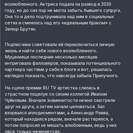
возлюбленного. Актриса подала на развод в 2020
году, но до сих пор не могла забыть бывшего супруга.
Она то и дело подтрунивала над ним в социальных
сетях и смеялась над его «идеальным браком» с
Зепюр Брутян.
Подписчики советовали ей переключиться личную
жизнь и найти себе нового возлюбленного.
Муцениеце последние несколько месяцев
интриговала фалловеров, показывала потенциального
партнера частями у себя в блоге и вот, решилась
наглядно показать, что навсегда забыла Прилучного.
На сцене премии RU TV артистка слилась в
страстном поцелуе со своим коллегой Иваном
Чуйковым. Вначале знаменитости нежно смотрели
друг на друга, а затем начали целоваться. Зал
взорвался аплодисментами, а Александр Ревва,
который находился рядом, вначале растерялся, а
потом попросил не мешать влюбленным, ведь у них
«все только начинается».