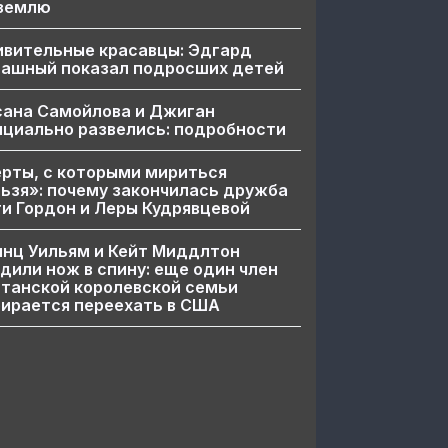
 землю
ивительные красавцы: Эдгард
пашный показал подросших детей
сана Самойлова и Джиган
циально развелись: подробности
рты, с которыми мириться
ьзя»: почему закончилась дружба
и Гордон и Леры Кудрявцевой
нц Уильям и Кейт Миддлтон
дили нож в спину: еще один член
танской королевской семьи
ирается переехать в США