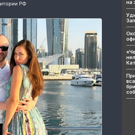
на
ритории РФ
Уд
За
Ок
офи
«Че
нел
Кат
При
вса
бри
соб