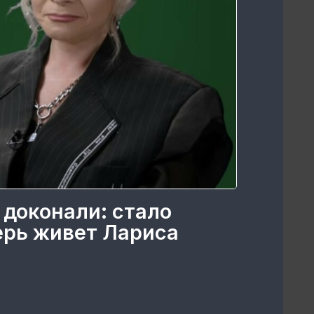
 доконали: стало
перь живет Лариса