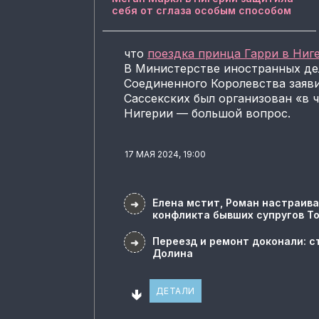
себя от сглаза особым способом
что
поездка принца Гарри в Ниг
В Министерстве иностранных де
Соединенного Королевства заявил
Сассекских был организован «в ч
Нигерии — большой вопрос.
17 МАЯ 2024, 19:00
Елена мстит, Роман настраива
➜
конфликта бывших супругов Т
Переезд и ремонт доконали: с
➜
Долина
🢃
ДЕТАЛИ