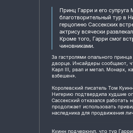
Принц Гарри и его супруга
благотворительный тур в Ни
герцогиню Сассекских встр
актрису всячески развлека
Кроме того, Гарри смог вс
чиновниками.
За гастролями опального принца
дворце. Инсайдеры сообщают, ч
Карл III, рвал и метал. Монарх, 
взбешен».
Королевский писатель Том Куинн
Нигерию подтвердила худшие оп
Сассекский отказался работать н
продолжает использовать приви
наследника для продвижения ли
Куинн подчеркнул, что тур Гарри