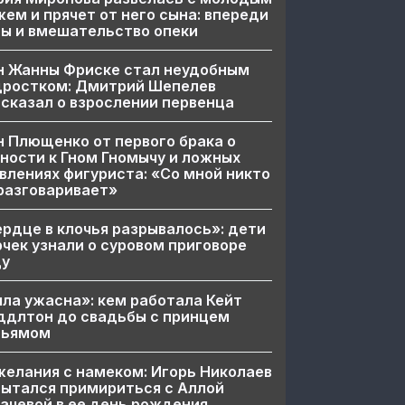
ем и прячет от него сына: впереди
ы и вмешательство опеки
н Жанны Фриске стал неудобным
дростком: Дмитрий Шепелев
сказал о взрослении первенца
 Плющенко от первого брака о
ности к Гном Гномычу и ложных
влениях фигуриста: «Со мной никто
разговаривает»
рдце в клочья разрывалось»: дети
чек узнали о суровом приговоре
цу
ла ужасна»: кем работала Кейт
ддлтон до свадьбы с принцем
льямом
елания с намеком: Игорь Николаев
ытался примириться с Аллой
ачевой в ее день рождения