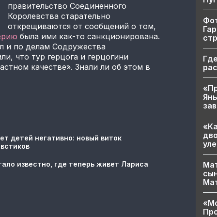
правительство Соединенного
Королевства старательно
Фот
открещиваются от сообщений о том,
Гар
ерию
была ими как-то санкционирована.
ст
л и по делам Содружества
и, что тур герцога и герцогини
Где
астном качестве». Знали ли об этом в
ра
«Пр
Яны
за
«Ка
дво
ет детей негативно: новый виток
уле
овстиков
Мат
тало известно, где теперь живет Лариса
сын
Ма
«Мо
Про