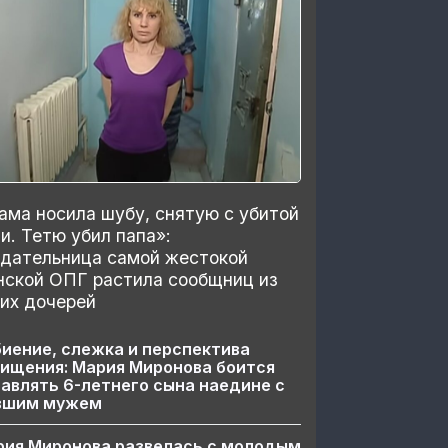
ма носила шубу, снятую с убитой
и. Тетю убил папа»:
здательница самой жестокой
нской ОПГ растила сообщниц из
их дочерей
иение, слежка и перспектива
ищения: Мария Миронова боится
авлять 6-летнего сына наедине с
вшим мужем
рия Миронова развелась с молодым