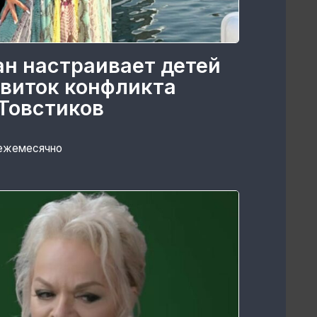
ан настраивает детей
 виток конфликта
Товстиков
 ежемесячно