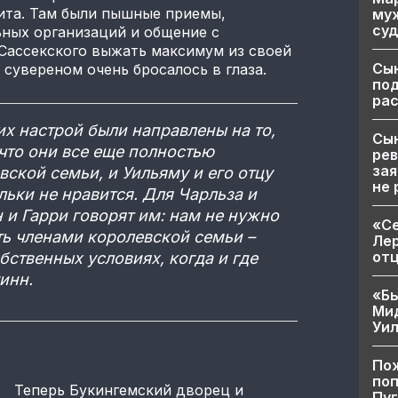
ита. Там были пышные приемы,
муж
суд
ьных организаций и общение с
Сассекского выжать максимум из своей
Сы
сувереном очень бросалось в глаза.
по
рас
их настрой были направлены на то,
Сын
 что они все еще полностью
рев
зая
ской семьи, и Уильяму и его отцу
не 
льки не нравится. Для Чарльза и
н и Гарри говорят им: нам не нужно
«Се
ть членами королевской семьи –
Лер
от
бственных условиях, когда и где
инн.
«Бы
Ми
Уи
Пож
поп
Теперь Букингемский дворец и
Пуг