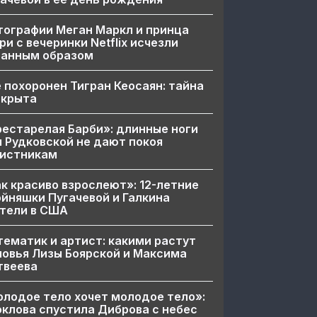
ографии Меган Маркл и принца
ри с вечеринки Netflix исчезли
ранным образом
 похоронен Тигран Кеосаян: тайна
скрыта
естарелая Барби»: длинные ноги
 Рудковской не дают покоя
вистникам
к красиво взрослеют»: 12-летние
йняшки Пугачевой и Галкина
тели в США
ематик и артист: какими растут
овья Лизы Боярской и Максима
твеева
лодое тело хочет молодое тело»:
клова спустила Диброва с небес