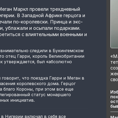
 Меган Маркл провели трехдневный
герии. В Западной Африке герцога и
ечали по-королевски. Принца и экс-
ли, ублажали и осыпали подарками.
третиться с влиятельными военными и
 внимательно следили в Букингемском
«Ма
то отец Гарри, король Великобритании
как утверждается, был «абсолютно
тет
со
же
 говорит, что поездка Гарри и Меган в
сво
асения королевского дома. Герцог
а благо Короны, при этом все еще
Изб
легированный статус монаршего
пох
чных инициатив.
ост
бы
 в Нигерии включал в себя все
Ма