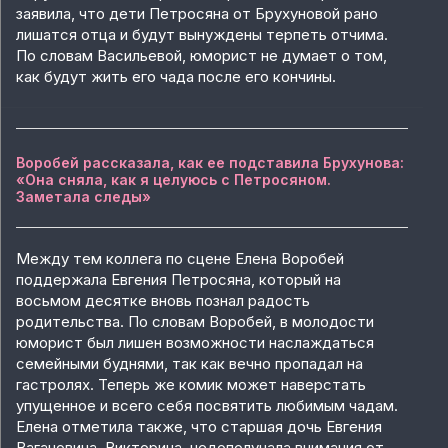
заявила, что дети Петросяна от Брухуновой рано
лишатся отца и будут вынуждены терпеть отчима.
По словам Васильевой, юморист не думает о том,
как будут жить его чада после его кончины.
Воробей рассказала, как ее подставила Брухунова:
«Она сняла, как я целуюсь с Петросяном.
Заметала следы»
Между тем коллега по сцене Елена Воробей
поддержала Евгения Петросяна, который на
восьмом десятке вновь познал радость
родительства. По словам Воробей, в молодости
юморист был лишен возможности наслаждаться
семейными буднями, так как вечно пропадал на
гастролях. Теперь же комик может наверстать
упущенное и всего себя посвятить любимым чадам.
Елена отметила также, что старшая дочь Евгения
Вагановича, Викторина, недополучала внимания от