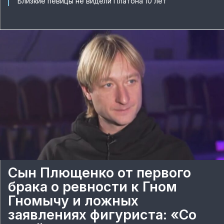
Близкие певицы не видели Платона 10 лет
Сын Плющенко от первого
брака о ревности к Гном
Гномычу и ложных
заявлениях фигуриста: «Со