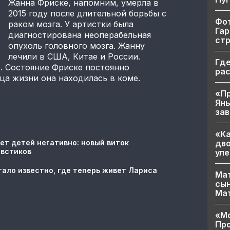
Жанна Фриске, напомним, умерла в
2015 году после длительной борьбы с
Фот
раком мозга. У артистки была
Гар
диагностирована неоперабельная
ст
опухоль головного мозга. Жанну
лечили в США, Китае и России.
Где
. Состояние Фриске постоянно
ра
ца жизни она находилась в коме.
«Пр
Яны
за
«Ка
дво
ет детей негативно: новый виток
овстиков
уле
тало известно, где теперь живет Лариса
Мат
сын
Ма
«Мо
Про