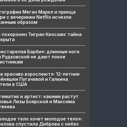
ографии Меган Маркл и принца
ри с вечеринки Netflix исчезли
ранным образом
 похоронен Тигран Кеосаян: тайна
скрыта
естарелая Барби»: длинные ноги
 Рудковской не дают покоя
вистникам
к красиво взрослеют»: 12-летние
йняшки Пугачевой и Галкина
тели в США
ематик и артист: какими растут
овья Лизы Боярской и Максима
твеева
лодое тело хочет молодое тело»:
клова спустила Диброва с небес