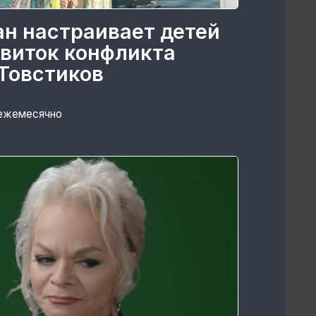
ан настраивает детей
 виток конфликта
Товстиков
 ежемесячно