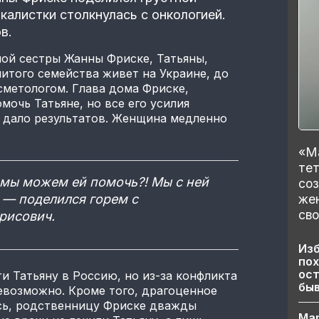
калистки столкнулась с онкологией.
в.
ой сестры Жанны Фриске, Татьяны,
итого семейства живет на Украине, до
сметологом. Глава дома Фриске,
мочь Татьяне, но все его усилия
 дало результатов. Женщина медленно
«Ма
тет
 мы можем ей помочь?! Мы с ней
со
же
», — поделился горем с
сво
рисович.
Изб
пох
ост
 Татьяну в Россию, но из-за конфликта
бы
невозможно. Кроме того, драгоценное
ось, родственницу Фриске дважды
Ма