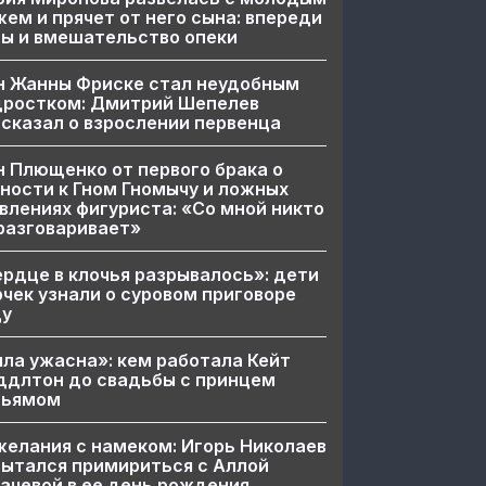
ем и прячет от него сына: впереди
ы и вмешательство опеки
н Жанны Фриске стал неудобным
дростком: Дмитрий Шепелев
сказал о взрослении первенца
 Плющенко от первого брака о
ности к Гном Гномычу и ложных
влениях фигуриста: «Со мной никто
разговаривает»
рдце в клочья разрывалось»: дети
чек узнали о суровом приговоре
цу
ла ужасна»: кем работала Кейт
ддлтон до свадьбы с принцем
льямом
елания с намеком: Игорь Николаев
ытался примириться с Аллой
ачевой в ее день рождения