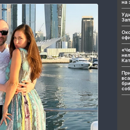
на
Уд
За
Ок
офи
«Че
нел
Кат
При
вса
бри
соб