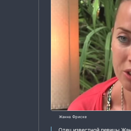
Жанна Фриске
Отец известной певицы Жан