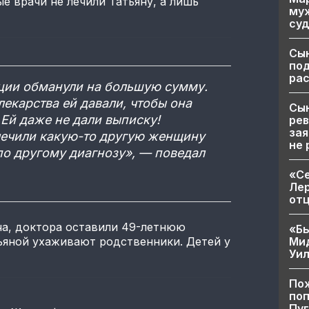
е врачи не лечили Татьяну, а лишь
муж
суд
Сы
по
рас
рции обманули на большую сумму.
лекарства ей давали, чтобы она
Сын
. Ей даже не дали выписку!
рев
зая
лечили какую-то другую женщину
не 
по другому диагнозу», — поведал
«Се
Лер
от
а, доктора оставили 49-летнюю
«Бы
Ми
ьяной ухаживают родственники. Детей у
Уи
Пож
поп
Пуг