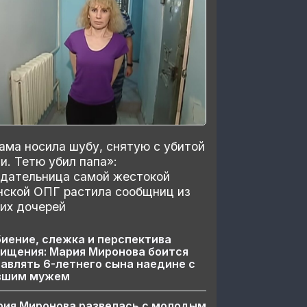
ма носила шубу, снятую с убитой
и. Тетю убил папа»:
здательница самой жестокой
нской ОПГ растила сообщниц из
их дочерей
иение, слежка и перспектива
ищения: Мария Миронова боится
авлять 6-летнего сына наедине с
вшим мужем
рия Миронова развелась с молодым