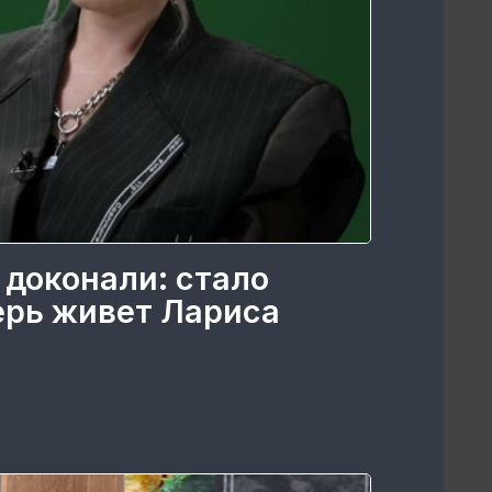
 доконали: стало
перь живет Лариса