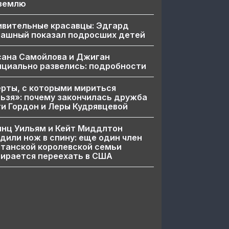
 землю
ивительные красавцы: Эдгард
пашный показал подросших детей
сана Самойлова и Джиган
циально развелись: подробности
рты, с которыми мириться
ьзя»: почему закончилась дружба
и Гордон и Леры Кудрявцевой
нц Уильям и Кейт Миддлтон
дили нож в спину: еще один член
танской королевской семьи
ирается переехать в США