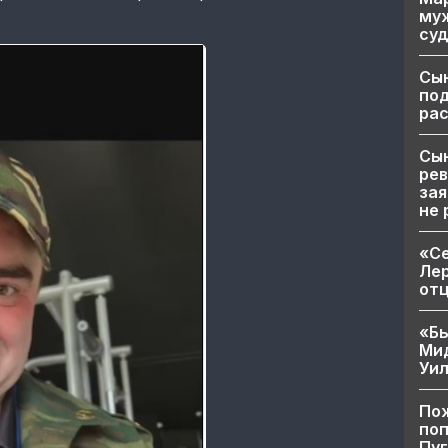
муж
суд
Сы
по
рас
Сын
рев
зая
не 
«Се
Лер
от
«Бы
Ми
Уи
Пож
поп
Пуг