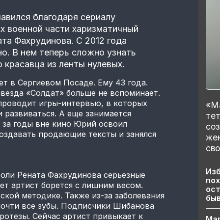
авился благодаря сериалу
ях военной части харизматичный
ата Фахрудинова. С 2012 года
но. В нем теперь сложно узнать
 красавца из ленты нулевых.
 в Сергиевом Посаде. Ему 43 года.
звезда «Солдат» больше не вспоминает.
проводит игры-интервью, в которых
«Ма
и развиваться. А еще занимается
тет
 за годы вне кино Юрий освоил
со
оздавать продающие тексты и занялся
же
сво
Изб
 роли Рената Фахрудинова серьезные
пох
ет артист борется с лишним весом.
ост
ской методике. Также из-за заболевания
бы
почти все зубы. Подписчики Шибанова
ротезы. Сейчас артист привыкает к
Ма