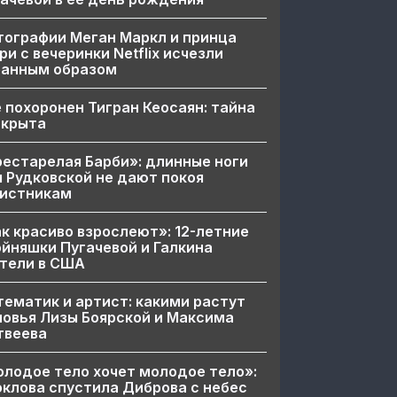
ографии Меган Маркл и принца
ри с вечеринки Netflix исчезли
ранным образом
 похоронен Тигран Кеосаян: тайна
скрыта
естарелая Барби»: длинные ноги
 Рудковской не дают покоя
вистникам
к красиво взрослеют»: 12-летние
йняшки Пугачевой и Галкина
тели в США
ематик и артист: какими растут
овья Лизы Боярской и Максима
твеева
лодое тело хочет молодое тело»:
клова спустила Диброва с небес