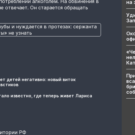
потреблении алкоголем. На обвинения в
на
е отвечает. Он старается обращать
Уд
За
Ок
офи
«Че
нел
Кат
При
ет детей негативно: новый виток
вса
овстиков
бри
соб
тало известно, где теперь живет Лариса
ритории РФ