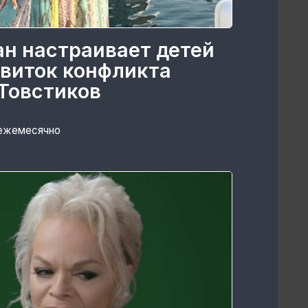
ан настраивает детей
 виток конфликта
Товстиков
 ежемесячно