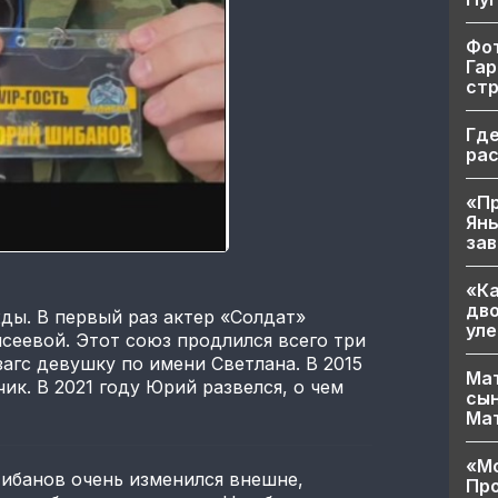
Фот
Гар
ст
Где
ра
«Пр
Яны
за
«Ка
дво
ды. В первый раз актер «Солдат»
уле
сеевой. Этот союз продлился всего три
загс девушку по имени Светлана. В 2015
Мат
чик. В 2021 году Юрий развелся, о чем
сын
Ма
«Мо
ибанов очень изменился внешне,
Про