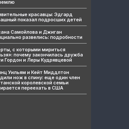
 землю
ивительные красавцы: Эдгард
пашный показал подросших детей
сана Самойлова и Джиган
циально развелись: подробности
рты, с которыми мириться
ьзя»: почему закончилась дружба
и Гордон и Леры Кудрявцевой
нц Уильям и Кейт Миддлтон
дили нож в спину: еще один член
танской королевской семьи
ирается переехать в США