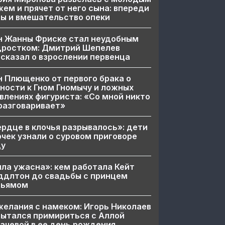
ем и прячет от него сына: впереди
ы и вмешательство опеки
н Жанны Фриске стал неудобным
дростком: Дмитрий Шепелев
сказал о взрослении первенца
 Плющенко от первого брака о
ности к Гном Гномычу и ложных
влениях фигуриста: «Со мной никто
разговаривает»
рдце в клочья разрывалось»: дети
чек узнали о суровом приговоре
цу
ла ужасна»: кем работала Кейт
ддлтон до свадьбы с принцем
льямом
елания с намеком: Игорь Николаев
ытался примириться с Аллой
ачевой в ее день рождения