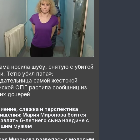
ма носила шубу, снятую с убитой
и. Тетю убил папа»:
здательница самой жестокой
нской ОПГ растила сообщниц из
их дочерей
иение, слежка и перспектива
ищения: Мария Миронова боится
авлять 6-летнего сына наедине с
вшим мужем
рия Миронова развелась с молодым