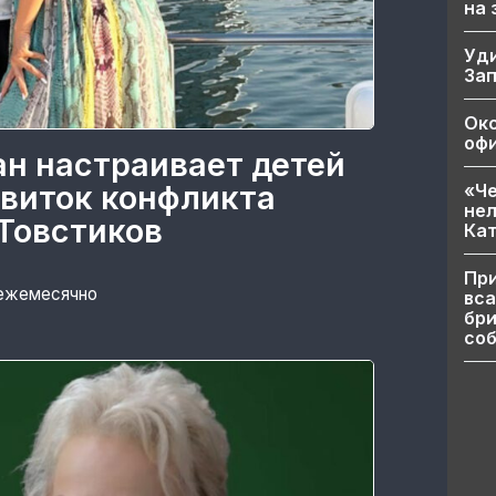
на
Уд
За
Ок
офи
ан настраивает детей
 виток конфликта
«Че
нел
Товстиков
Кат
При
 ежемесячно
вса
бри
соб