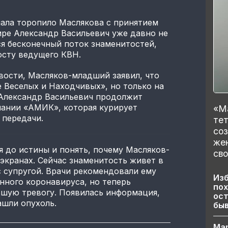
нала торопило Маслякова с принятием
ире Александр Васильевич уже давно не
ся бесконечный поток знаменитостей,
осту ведущего КВН.
вости, Масляков-младший заявил, что
е Веселых и Находчивых», но только на
 Александр Васильевич продолжит
пании «АМИК», которая курирует
«Ма
передачи.
тет
со
же
 до истины и понять, почему Масляков-
сво
 экранах. Сейчас знаменитость живет в
 супругой. Врачи рекомендовали ему
Изб
енного коронавируса, но теперь
пох
ьшую тревогу. Появилась информация,
ост
ашли опухоль.
бы
Ма