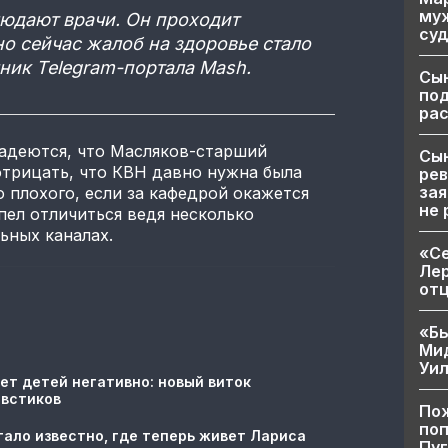
муж
людают врачи. Он проходит
суд
о сейчас жалоб на здоровье стало
ник Telegram-портала Mash.
Сы
по
рас
адеются, что Масляков-старший
Сын
 отрицать, что КВН давно нужна была
рев
зая
о плохого, если за кафедрой окажется
не 
пел отличиться ведя несколько
ьных каналах.
«Се
Лер
от
«Бы
Ми
Уи
ет детей негативно: новый виток
овстиков
Пож
поп
тало известно, где теперь живет Лариса
Пуг