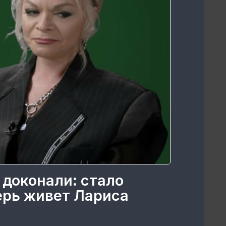
 доконали: стало
перь живет Лариса