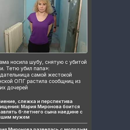
ма носила шубу, снятую с убитой
и. Тетю убил папа»:
здательница самой жестокой
нской ОПГ растила сообщниц из
их дочерей
иение, слежка и перспектива
ищения: Мария Миронова боится
авлять 6-летнего сына наедине с
вшим мужем
рия Миронова развелась с молодым