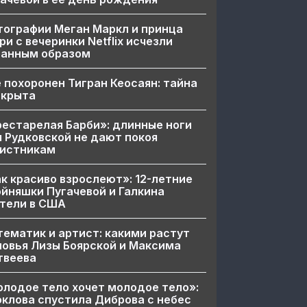
ографии Меган Маркл и принца
ри с вечеринки Netflix исчезли
ранным образом
 похоронен Тигран Кеосаян: тайна
скрыта
естарелая Барби»: длинные ноги
 Рудковской не дают покоя
вистникам
к красиво взрослеют»: 12-летние
йняшки Пугачевой и Галкина
тели в США
ематик и артист: какими растут
овья Лизы Боярской и Максима
твеева
лодое тело хочет молодое тело»:
клова спустила Диброва с небес