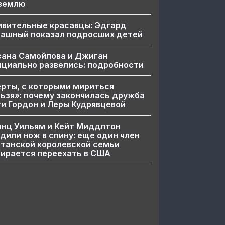
 землю
ивительные красавцы: Эдгард
пашный показал подросших детей
сана Самойлова и Джиган
циально развелись: подробности
рты, с которыми мириться
ьзя»: почему закончилась дружба
и Гордон и Леры Кудрявцевой
нц Уильям и Кейт Миддлтон
дили нож в спину: еще один член
танской королевской семьи
ирается переехать в США