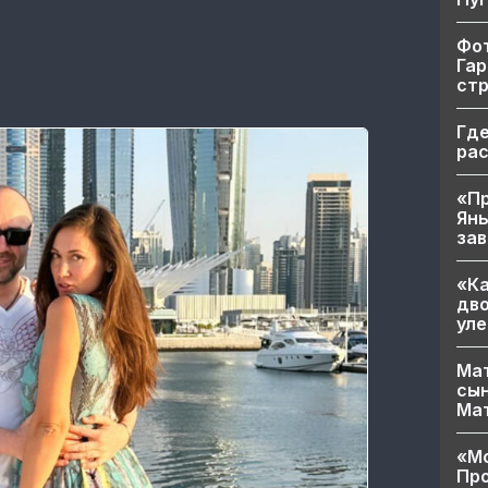
Фот
Гар
ст
Где
ра
«Пр
Яны
за
«Ка
дво
уле
Мат
сын
Ма
«Мо
Про