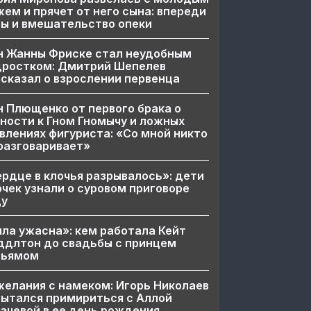
ем и прячет от него сына: впереди
ы и вмешательство опеки
н Жанны Фриске стал неудобным
дростком: Дмитрий Шепелев
сказал о взрослении первенца
 Плющенко от первого брака о
ности к Гном Гномычу и ложных
влениях фигуриста: «Со мной никто
разговаривает»
рдце в клочья разрывалось»: дети
чек узнали о суровом приговоре
цу
ла ужасна»: кем работала Кейт
ддлтон до свадьбы с принцем
льямом
елания с намеком: Игорь Николаев
ытался примириться с Аллой
ачевой в ее день рождения