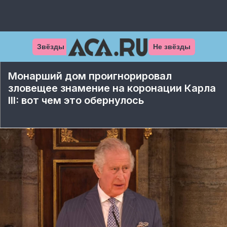
Звёзды
Не звёзды
Монарший дом проигнорировал
зловещее знамение на коронации Карла
III: вот чем это обернулось