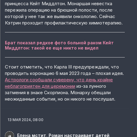
принцесса Кейт Миддлтон. Монаршая невестка
пережила операцию на брюшной полости, после
которой у нее так же выявили онкологию. Сейчас
Кэтрин проходит профилактическую химиотерапию.
Брат показал редкое фото больной раком Кейт
Миддлтон: такой ее еще никто не видел
Стоит отметить, что Карла III предупреждали, что
проводить коронацию 6 мая 2023 года – плохая идея.
Астрологи сообщали суверену, что день крайне
неблагоприятен для церемонии
из-за лунного
затмения в знаке Скорпиона. Монарху обещали
неожиданные события, но он никого не послушал.
13 МАЯ 2024, 08:00
Елена мстит, Роман настраивает детей
➜