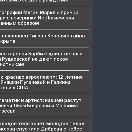
ографии Меган Маркл и принца
ри с вечеринки Netflix исчезли
ранным образом
 похоронен Тигран Кеосаян: тайна
скрыта
естарелая Барби»: длинные ноги
 Рудковской не дают покоя
вистникам
к красиво взрослеют»: 12-летние
йняшки Пугачевой и Галкина
тели в США
ематик и артист: какими растут
овья Лизы Боярской и Максима
твеева
лодое тело хочет молодое тело»:
клова спустила Диброва с небес