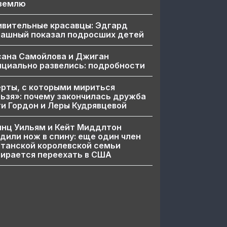
 землю
ивительные красавцы: Эдгард
пашный показал подросших детей
сана Самойлова и Джиган
циально развелись: подробности
рты, с которыми мириться
ьзя»: почему закончилась дружба
и Гордон и Леры Кудрявцевой
нц Уильям и Кейт Миддлтон
дили нож в спину: еще один член
танской королевской семьи
ирается переехать в США