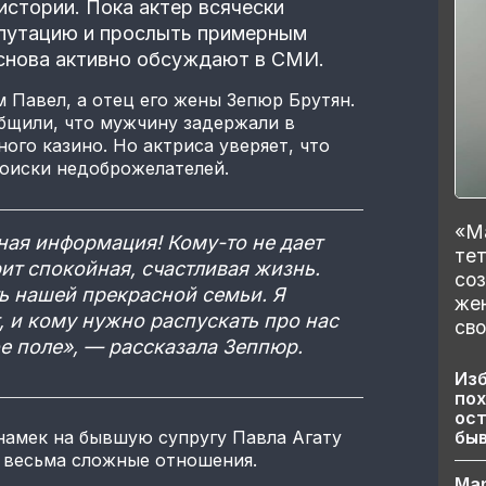
истории. Пока актер всячески
епутацию и прослыть примерным
 снова активно обсуждают в СМИ.
м Павел, а отец его жены Зепюр Брутян.
бщили, что мужчину задержали в
ого казино. Но актриса уверяет, что
роиски недоброжелателей.
«Ма
ная информация! Кому-то не дает
тет
арит спокойная, счастливая жизнь.
со
ть нашей прекрасной семьи. Я
же
, и кому нужно распускать про нас
сво
 поле», — рассказала Зеппюр.
Изб
пох
ост
бы
намек на бывшую супругу Павла Агату
 весьма сложные отношения.
Ма