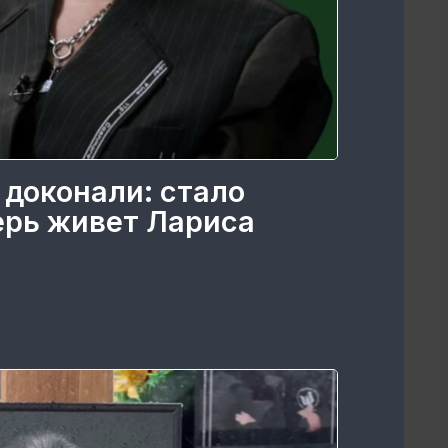
 доконали: стало
перь живет Лариса