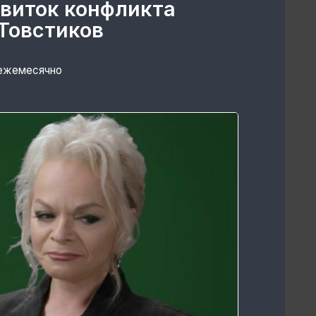
 виток конфликта
Товстиков
 ежемесячно