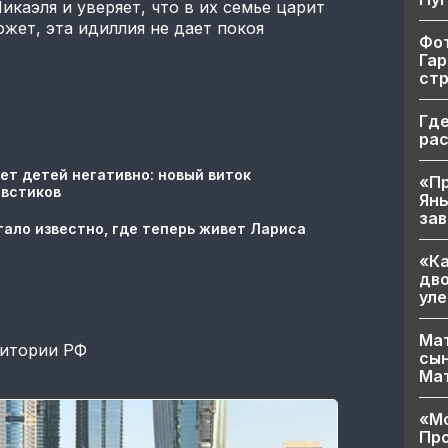
каэля и уверяет, что в их семье царит
жет, эта идиллия не дает покоя
Фот
Гар
ст
Где
ра
ет детей негативно: новый виток
«Пр
овстиков
Яны
за
тало известно, где теперь живет Лариса
«Ка
дво
уле
Мат
ритории РФ
сын
Ма
«Мо
Про