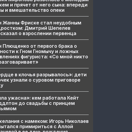
ем и прячет от него сына: впереди
ы и вмешательство опеки
н Жанны Фриске стал неудобным
дростком: Дмитрий Шепелев
сказал о взрослении первенца
 Плющенко от первого брака о
ности к Гном Гномычу и ложных
влениях фигуриста: «Со мной никто
разговаривает»
рдце в клочья разрывалось»: дети
чек узнали о суровом приговоре
цу
ла ужасна»: кем работала Кейт
ддлтон до свадьбы с принцем
льямом
елания с намеком: Игорь Николаев
ытался примириться с Аллой
ачевой в ее день рождения