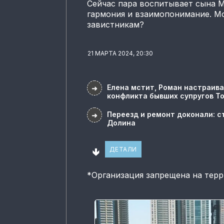
Сейчас пара воспитывает сына Ми
гармония и взаимопонимание. Мо
завистникам?
21 МАРТА 2024, 20:30
Елена мстит, Роман настраива
➜
конфликта бывших супругов Т
Переезд и ремонт доконали: с
➜
Долина
🢃
ДЕТАЛИ
*
Организация запрещена на тер