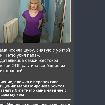
ма носила шубу, снятую с убитой
и. Тетю убил папа»:
здательница самой жестокой
нской ОПГ растила сообщниц из
их дочерей
иение, слежка и перспектива
ищения: Мария Миронова боится
авлять 6-летнего сына наедине с
вшим мужем
рия Миронова развелась с молодым