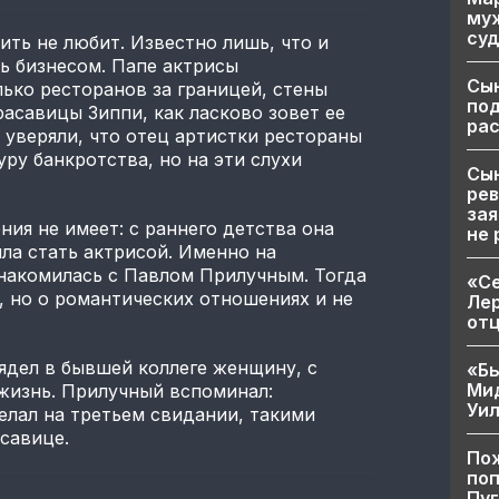
муж
суд
ить не любит. Известно лишь, что и
ь бизнесом. Папе актрисы
Сы
лько ресторанов за границей, стены
по
асавицы Зиппи, как ласково зовет ее
рас
 уверяли, что отец артистки рестораны
ру банкротства, но на эти слухи
Сын
рев
зая
ия не имеет: с раннего детства она
не 
ила стать актрисой. Именно на
накомилась с Павлом Прилучным. Тогда
«Се
 но о романтических отношениях и не
Лер
от
ядел в бывшей коллеге женщину, с
«Бы
Ми
жизнь. Прилучный вспоминал:
Уи
елал на третьем свидании, такими
асавице.
Пож
поп
Пуг