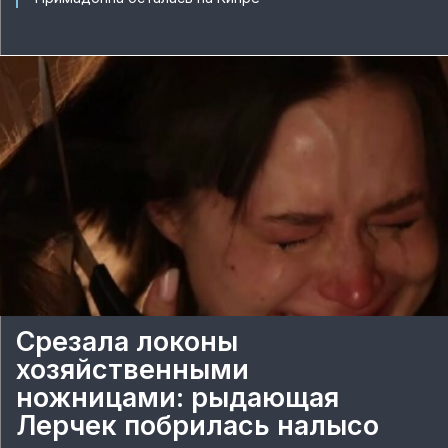
Срезала локоны
хозяйственными
ножницами: рыдающая
Лерчек побрилась налысо