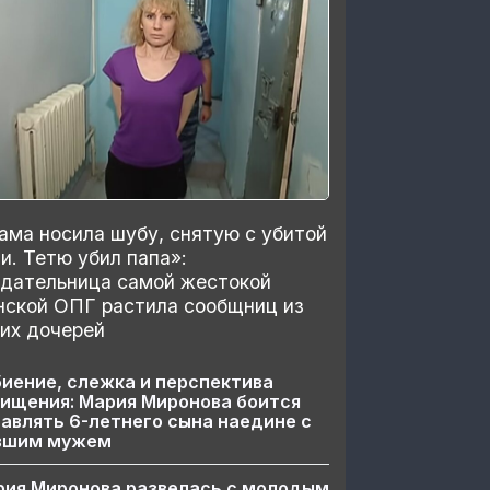
ма носила шубу, снятую с убитой
и. Тетю убил папа»:
здательница самой жестокой
нской ОПГ растила сообщниц из
их дочерей
иение, слежка и перспектива
ищения: Мария Миронова боится
авлять 6-летнего сына наедине с
вшим мужем
рия Миронова развелась с молодым