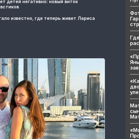
ет детей негативно: новый виток
овстиков
Фот
Гар
тало известно, где теперь живет Лариса
ст
Где
ра
«Пр
Яны
за
«Ка
дво
уле
Мат
сын
Ма
«Мо
Про