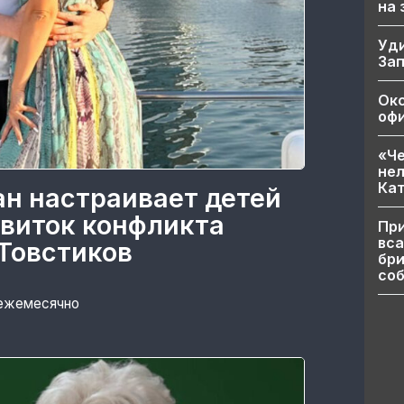
на
Уд
За
Ок
офи
«Че
нел
Кат
ан настраивает детей
 виток конфликта
При
вса
Товстиков
бри
соб
 ежемесячно