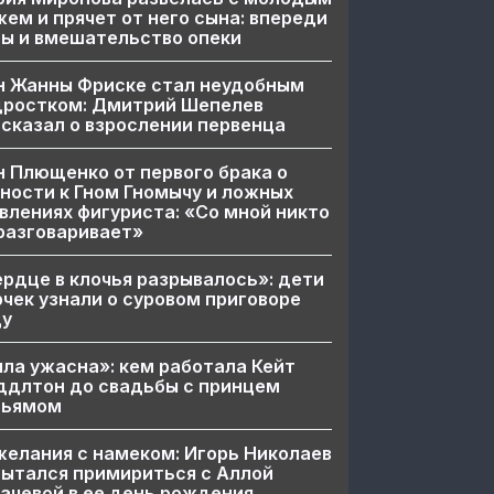
ем и прячет от него сына: впереди
ы и вмешательство опеки
н Жанны Фриске стал неудобным
дростком: Дмитрий Шепелев
сказал о взрослении первенца
 Плющенко от первого брака о
ности к Гном Гномычу и ложных
влениях фигуриста: «Со мной никто
разговаривает»
рдце в клочья разрывалось»: дети
чек узнали о суровом приговоре
цу
ла ужасна»: кем работала Кейт
ддлтон до свадьбы с принцем
льямом
елания с намеком: Игорь Николаев
ытался примириться с Аллой
ачевой в ее день рождения