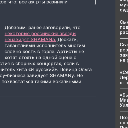
муж
суд
Сы
по
Добавим, ранее заговорили, что
рас
некоторые российские звезды
ненавидят SHAMANа.
Дескать,
Сын
талантливый исполнитель многим
рев
словно кость в горле. Артисты не
зая
хотят стоять на одной сцене с
не 
стия в сборных концертах, если в
итель хита «Я русский». Певица Ольга
«Се
шоу-бизнеса завидует SHAMANу. Не
Лер
 похвастаться такими вокальными
от
«Бы
Ми
Уи
Пож
поп
Пуг