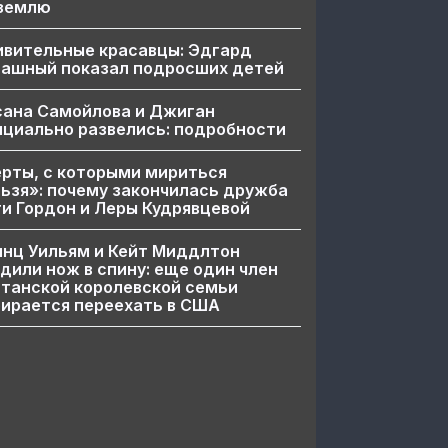
 землю
ивительные красавцы: Эдгард
пашный показал подросших детей
сана Самойлова и Джиган
циально развелись: подробности
рты, с которыми мириться
ьзя»: почему закончилась дружба
и Гордон и Леры Кудрявцевой
нц Уильям и Кейт Миддлтон
дили нож в спину: еще один член
танской королевской семьи
ирается переехать в США