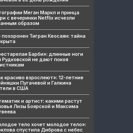
ографии Меган Маркл и принца
ри с вечеринки Netflix исчезли
ранным образом
 похоронен Тигран Кеосаян: тайна
скрыта
естарелая Барби»: длинные ноги
 Рудковской не дают покоя
вистникам
к красиво взрослеют»: 12-летние
йняшки Пугачевой и Галкина
тели в США
ематик и артист: какими растут
овья Лизы Боярской и Максима
твеева
лодое тело хочет молодое тело»:
клова спустила Диброва с небес