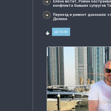
Елена мстит, Роман настраива
➜
конфликта бывших супругов Т
Переезд и ремонт доконали: с
➜
Долина
🢃
ДЕТАЛИ