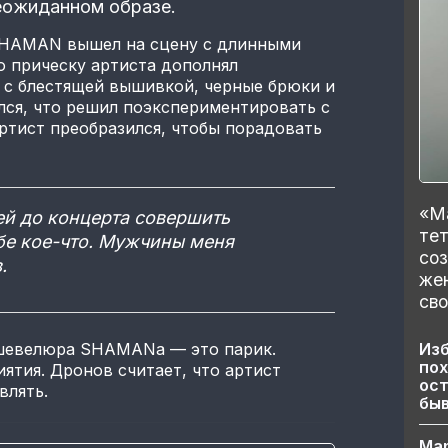
еожиданном образе.
 SHAMAN вышел на сцену с длинными
 прическу артиста дополнял
 с блестящей вышивкой, черные брюки и
лся, что решил поэкспериментировать с
ртист преобразился, чтобы порадовать
«Ма
ей до концерта совершить
тет
бе кое-что. Мужчины меня
со
.
же
сво
Изб
 шевелюра SHAMANа — это парик.
пох
иятия. Дронов считает, что артист
ост
влять.
бы
Ма