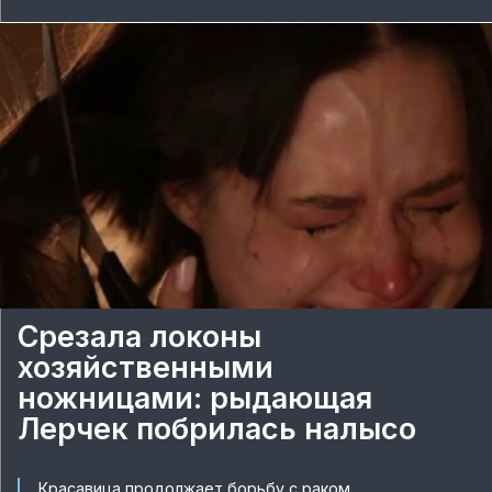
Срезала локоны
хозяйственными
ножницами: рыдающая
Лерчек побрилась налысо
Красавица продолжает борьбу с раком