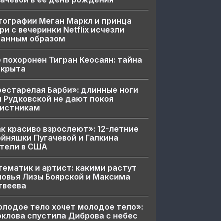
ографии Меган Маркл и принца
ри с вечеринки Netflix исчезли
ранным образом
 похоронен Тигран Кеосаян: тайна
скрыта
естарелая Барби»: длинные ноги
 Рудковской не дают покоя
вистникам
к красиво взрослеют»: 12-летние
йняшки Пугачевой и Галкина
тели в США
ематик и артист: какими растут
овья Лизы Боярской и Максима
твеева
лодое тело хочет молодое тело»:
клова спустила Диброва с небес