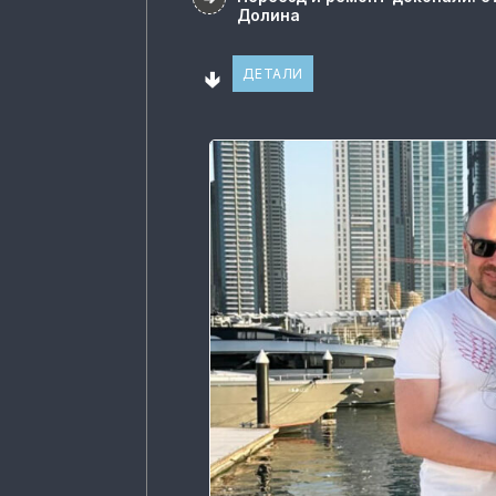
Долина
🢃
ДЕТАЛИ