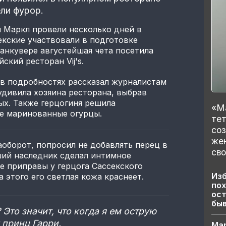
ели фурор.
н Маркл провели несколько дней в
екские участвовали в подготовке
Ванкувере августейшая чета посетила
кий ресторан Vij's.
 в подробностях рассказал журналистам
удивила хозяина ресторана, выбрав
ых. Также герцогиня решила
«Ма
ые маринованные огурцы.
тет
со
же
аоборот, попросил не добавлять перец в
сво
ший наследник сделал интимное
ие приправы у герцога Сассекского
Изб
 этого его светлая кожа краснеет.
пох
ост
бы
 Это значит, что когда я ем острую
 принц Гарри.
Ма