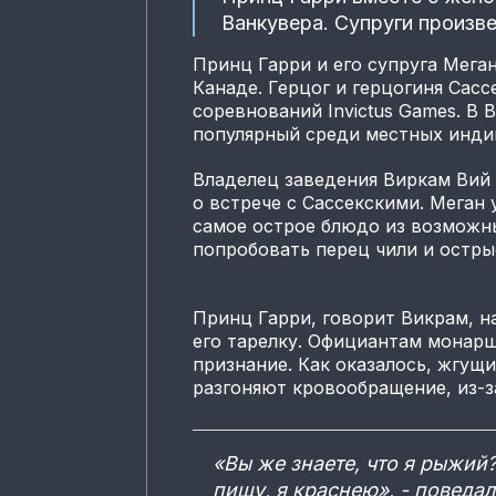
Ванкувера. Супруги произв
Принц Гарри и его супруга Мега
Канаде. Герцог и герцогиня Сасс
соревнований Invictus Games. В 
популярный среди местных индийс
Владелец заведения Виркам Вий
о встрече с Сассекскими. Меган 
самое острое блюдо из возможн
попробовать перец чили и остр
Принц Гарри, говорит Викрам, н
его тарелку. Официантам монар
признание. Как оказалось, жгущ
разгоняют кровообращение, из-за
«Вы же знаете, что я рыжий?
пищу, я краснею», - поведал