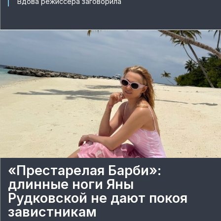
Вдова режиссера заговорила
«Престарелая Барби»:
длинные ноги Яны
Рудковской не дают покоя
завистникам