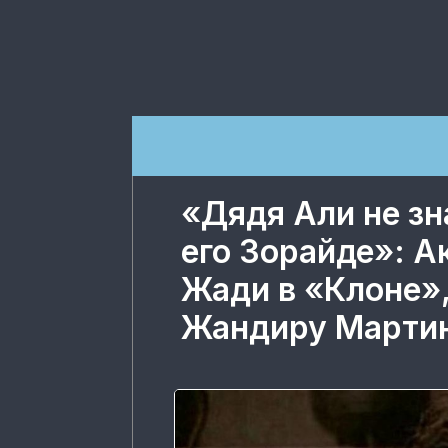
«Дядя Али не зн
его Зорайде»: А
Жади в «Клоне»,
Жандиру Марти