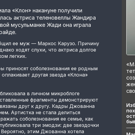
иала «Клон» накануне получили
алась актриса теленовеллы Жандира
ивой мусульманке Жади она играла
райде.
щил ее муж — Маркос Карузо. Причину
днако ходят слухи, что актриса долгое
ом легких.
«Ма
ы приносят соболезнования ее родным
тет
 оплакивает другая звезда «Клона»
со
же
сво
бликовала в личном микроблоге
едставленные фрагменты демонстрируют
Изб
ивязаны друг к другу. Кадры Джованна
пох
ем. Артистка не стала делиться
ост
ажать соболезнования ее семье, как
бы
опубликовала три эмодзи: две звездочки
 Вероятно, этим Джованна хотела
Ма