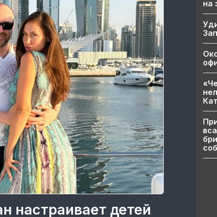
на
Уд
За
Ок
офи
«Че
нел
Кат
При
вса
бри
соб
ан настраивает детей