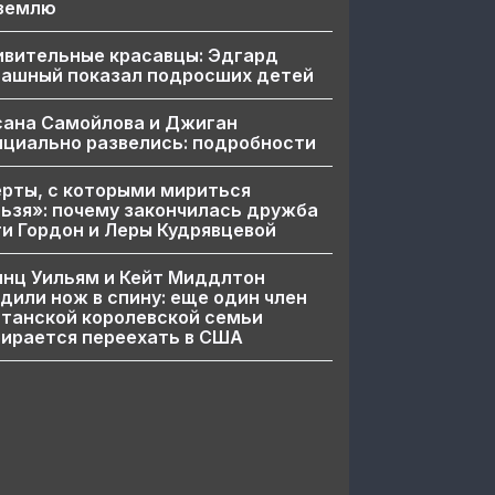
 землю
ивительные красавцы: Эдгард
пашный показал подросших детей
сана Самойлова и Джиган
циально развелись: подробности
рты, с которыми мириться
ьзя»: почему закончилась дружба
и Гордон и Леры Кудрявцевой
нц Уильям и Кейт Миддлтон
дили нож в спину: еще один член
танской королевской семьи
ирается переехать в США