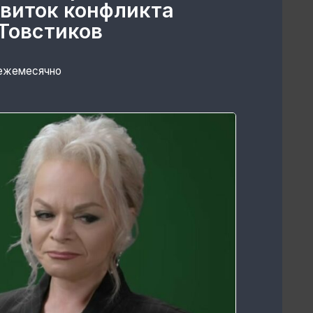
 виток конфликта
Товстиков
 ежемесячно