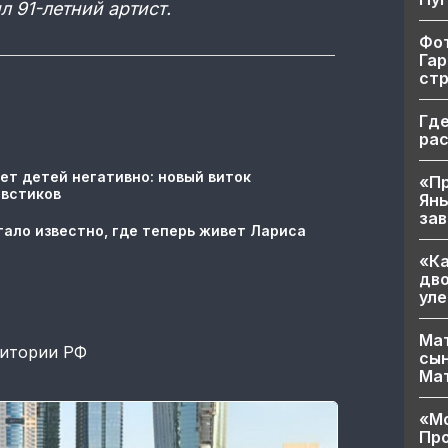
л 91-летний артист.
Фот
Гар
ст
Где
ра
ет детей негативно: новый виток
«Пр
овстиков
Яны
за
тало известно, где теперь живет Лариса
«Ка
дво
уле
Мат
ритории РФ
сын
Ма
«Мо
Про