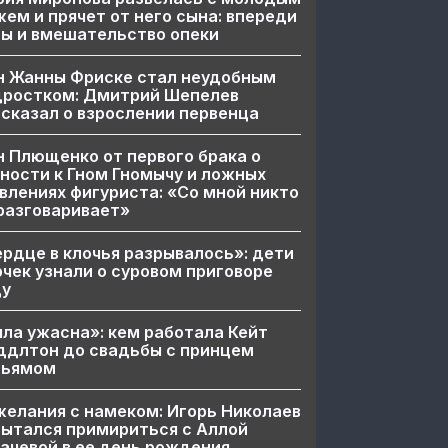
ем и прячет от него сына: впереди
ы и вмешательство опеки
н Жанны Фриске стал неудобным
дростком: Дмитрий Шепелев
сказал о взрослении первенца
 Плющенко от первого брака о
ности к Гном Гномычу и ложных
влениях фигуриста: «Со мной никто
разговаривает»
рдце в клочья разрывалось»: дети
чек узнали о суровом приговоре
цу
ла ужасна»: кем работала Кейт
ддлтон до свадьбы с принцем
льямом
елания с намеком: Игорь Николаев
ытался примириться с Аллой
ачевой в ее день рождения