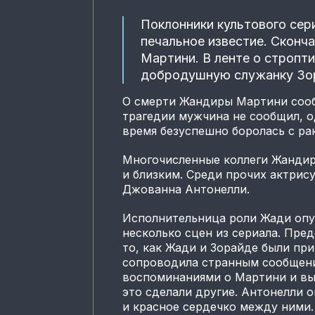
Поклонники культового сер
печальное известие. Сконч
Мартини. В ленте о стропт
добродушную служанку Зо
О смерти Жандиры Мартини сооб
трагедии мужчина не сообщил, о
время безуспешно боролась с рак
Многочисленные коллеги Жандир
и близким. Среди прочих актрису
Джованна Антонелли.
Исполнительница роли Жади опу
несколько сцен из сериала. Пр
то, как Жади и Зорайде были пр
сопроводила странным сообщени
воспоминаниями о Мартини и выр
это сделали другие. Антонелли 
и красное сердечко между ними.