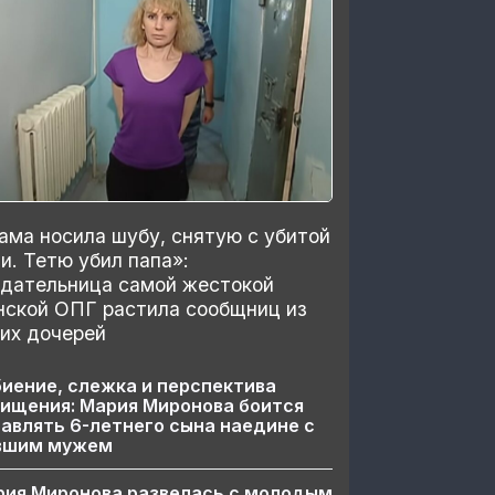
ма носила шубу, снятую с убитой
и. Тетю убил папа»:
здательница самой жестокой
нской ОПГ растила сообщниц из
их дочерей
иение, слежка и перспектива
ищения: Мария Миронова боится
авлять 6-летнего сына наедине с
вшим мужем
рия Миронова развелась с молодым