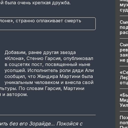
й была очень крепкая дружба.
муж
суд
Сы
по
рас
Сын
рев
Добавим, ранее другая звезда
зая
«Клона», Стенио Гарсия, опубликовал
не 
в соцсетях пост, посвященный ныне
усопшей. Исполнитель роли дяди Али
«Се
сообщил, что Жандира Мартини была
Лер
уникальным человеком и внесла свой
от
ультуры. По словам Гарсия, Мартини
 и автором.
«Бы
Ми
Уи
Пож
поп
жить без его Зорайде… Покойся с
Пуг