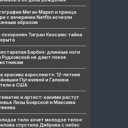
ографии Меган Маркл и принца
ри с вечеринки Netflix исчезли
ранным образом
 похоронен Тигран Кеосаян: тайна
скрыта
естарелая Барби»: длинные ноги
 Рудковской не дают покоя
вистникам
к красиво взрослеют»: 12-летние
йняшки Пугачевой и Галкина
тели в США
ематик и артист: какими растут
овья Лизы Боярской и Максима
твеева
лодое тело хочет молодое тело»:
клова спустила Диброва с небес