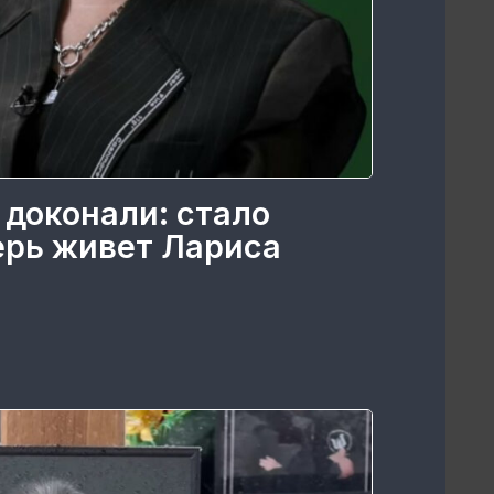
 доконали: стало
перь живет Лариса