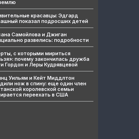
 землю
ивительные красавцы: Эдгард
пашный показал подросших детей
сана Самойлова и Джиган
циально развелись: подробности
рты, с которыми мириться
ьзя»: почему закончилась дружба
и Гордон и Леры Кудрявцевой
нц Уильям и Кейт Миддлтон
дили нож в спину: еще один член
танской королевской семьи
ирается переехать в США