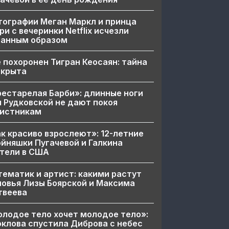
ографии Меган Маркл и принца
ри с вечеринки Netflix исчезли
ранным образом
 похоронен Тигран Кеосаян: тайна
скрыта
естарелая Барби»: длинные ноги
 Рудковской не дают покоя
вистникам
к красиво взрослеют»: 12-летние
йняшки Пугачевой и Галкина
тели в США
ематик и артист: какими растут
овья Лизы Боярской и Максима
твеева
лодое тело хочет молодое тело»:
клова спустила Диброва с небес