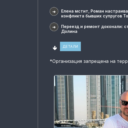
Елена мстит, Роман настраива
➜
конфликта бывших супругов Т
Переезд и ремонт доконали: с
➜
Долина
🢃
ДЕТАЛИ
*
Организация запрещена на тер