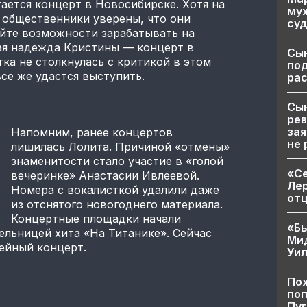
ается концерт в Новосибирске. Хотя на
муж
 общественники уверены, что они
суд
айте возможности зарабатывать на
ая надежда Кристины — концерт в
Сы
ка не столкнулась с критикой в этом
по
все же удастся выступить.
рас
Сын
рев
зая
Напомним, ранее концертов
не 
лишилась Лолита. Причиной «отмены»
знаменитости стало участие в «голой
«Се
вечеринке» Анастасии Ивлеевой.
Лер
Номера с вокалисткой удалили даже
от
из отснятого новогоднего материала.
Концертные площадки начали
«Бы
ельницей хита «На Титанике». Сейчас
Ми
лейный концерт.
Уи
Пож
поп
Пуг