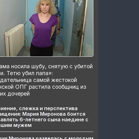
ма носила шубу, снятую с убитой
и. Тетю убил папа»:
здательница самой жестокой
нской ОПГ растила сообщниц из
их дочерей
иение, слежка и перспектива
ищения: Мария Миронова боится
авлять 6-летнего сына наедине с
вшим мужем
рия Миронова развелась с молодым