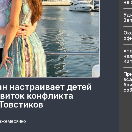
на
Уд
За
Ок
офи
«Че
нел
Кат
При
вса
бри
ан настраивает детей
соб
 виток конфликта
Товстиков
 ежемесячно