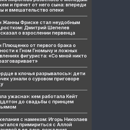
ем и прячет от него сына: впереди
ы и вмешательство опеки
н Жанны Фриске стал неудобным
дростком: Дмитрий Шепелев
сказал о взрослении первенца
 Плющенко от первого брака о
ности к Гном Гномычу и ложных
влениях фигуриста: «Со мной никто
разговаривает»
рдце в клочья разрывалось»: дети
чек узнали о суровом приговоре
цу
ла ужасна»: кем работала Кейт
ддлтон до свадьбы с принцем
льямом
елания с намеком: Игорь Николаев
ытался примириться с Аллой
ачевой в ее день рождения