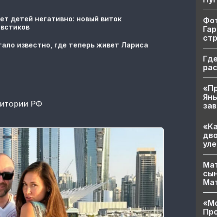
ет детей негативно: новый виток
Фот
овстиков
Гар
ст
тало известно, где теперь живет Лариса
Где
ра
«Пр
Яны
ритории РФ
за
«Ка
дво
уле
Мат
сын
Ма
«Мо
Про