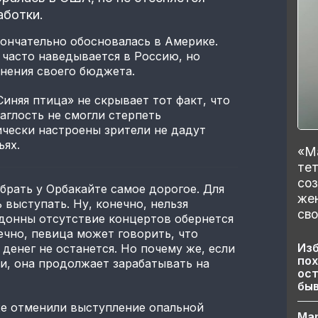
аботки.
кончательно обосновалась в Америке.
часто наведывается в Россию, но
нения своего бюджета.
иняя птица» не скрывает тот факт, что
аглость не смогли стерпеть
чески настроены зрители не дадут
ьях.
«Ма
тет
со
рать у Орбакайте самое дорогое. Для
же
выступать. Ну, конечно, нельзя
сво
адонны отсутствие концертов обернется
чно, певица может говорить, что
Изб
 денег не останется. Но почему же, если
пох
ми, она продолжает зарабатывать на
ост
бы
же отменили выступление опальной
Ма