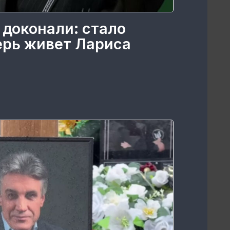
 доконали: стало
перь живет Лариса