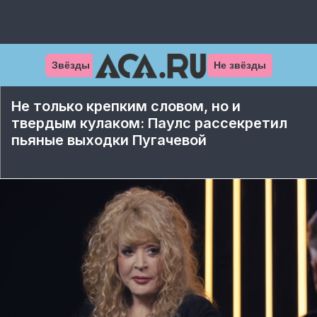
Звёзды
Не звёзды
Не только крепким словом, но и
твердым кулаком: Паулс рассекретил
пьяные выходки Пугачевой