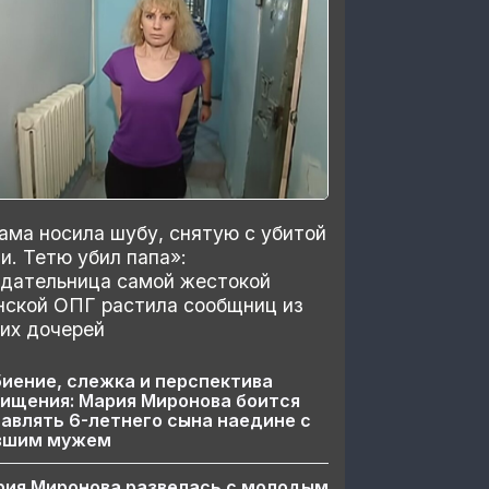
ма носила шубу, снятую с убитой
и. Тетю убил папа»:
здательница самой жестокой
нской ОПГ растила сообщниц из
их дочерей
иение, слежка и перспектива
ищения: Мария Миронова боится
авлять 6-летнего сына наедине с
вшим мужем
рия Миронова развелась с молодым