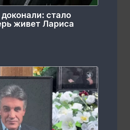
 доконали: стало
перь живет Лариса