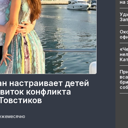
на
Уд
За
Ок
офи
«Че
нел
Кат
При
вса
ан настраивает детей
бри
соб
 виток конфликта
Товстиков
 ежемесячно