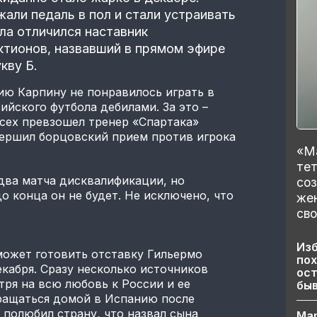
али педаль в пол и стали устраивать
ла отличился наставник
ктионов, назвавший в прямом эфире
кву Б.
ию Карпину не понравилось играть в
ийского футбола дебилами. За это –
сех превзошел тренер «Спартака»
вершил борцовский прием против игрока
«Ма
тет
два матча дисквалификации, но
со
о конца он не будет. Не исключено, что
же
сво
Изб
может готовить отставку Гильермо
пох
екабря. Сразу несколько источников
ост
тря на всю любовь к России и ее
бы
вращаться домой в Испанию после
 полюбил страну, что назвал сына
Ма