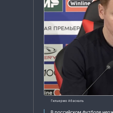
Гильермо Абаскаль
В российском футболе неож