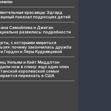
 землю
ивительные красавцы: Эдгард
пашный показал подросших детей
сана Самойлова и Джиган
циально развелись: подробности
рты, с которыми мириться
ьзя»: почему закончилась дружба
и Гордон и Леры Кудрявцевой
нц Уильям и Кейт Миддлтон
дили нож в спину: еще один член
танской королевской семьи
ирается переехать в США