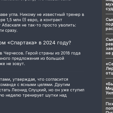
муж
суд
аве угла. Никому не известный тренер в
Сы
е 1,5 млн (!) евро, а контракт
по
 Абаскаля не так-то просто уволить:
рас
и сразу.
Сын
ом «Спартака» в 2024 году?
рев
зая
не 
в Черчесов. Герой страны из 2018 года
чного предложения из большой
же не зовут.
«Се
Лер
от
тами, утверждая, что согласится
«Бы
команде с ясными целями. Другим
Ми
стать Леонид Слуцкий, но он уже ступил
Уи
дую неделю тренирует шутки над
Пож
поп
Пуг