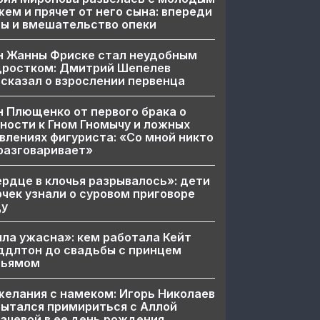
ем и прячет от него сына: впереди
ы и вмешательство опеки
н Жанны Фриске стал неудобным
дростком: Дмитрий Шепелев
сказал о взрослении первенца
 Плющенко от первого брака о
ности к Гном Гномычу и ложных
влениях фигуриста: «Со мной никто
разговаривает»
рдце в клочья разрывалось»: дети
чек узнали о суровом приговоре
цу
ла ужасна»: кем работала Кейт
ддлтон до свадьбы с принцем
льямом
елания с намеком: Игорь Николаев
ытался примириться с Аллой
ачевой в ее день рождения