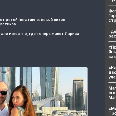
Фот
Гар
ет детей негативно: новый виток
ст
овстиков
Где
тало известно, где теперь живет Лариса
ра
«Пр
Яны
за
«Ка
дво
уле
Мат
сын
Ма
«Мо
Про