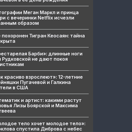
ографии Меган Маркл и принца
ри с вечеринки Netflix исчезли
ранным образом
 похоронен Тигран Кеосаян: тайна
скрыта
естарелая Барби»: длинные ноги
 Рудковской не дают покоя
вистникам
к красиво взрослеют»: 12-летние
йняшки Пугачевой и Галкина
тели в США
ематик и артист: какими растут
овья Лизы Боярской и Максима
твеева
лодое тело хочет молодое тело»:
клова спустила Диброва с небес