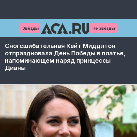
Звёзды
Не звёзды
Сногсшибательная Кейт Миддлтон
отпраздновала День Победы в платье,
напоминающем наряд принцессы
Дианы