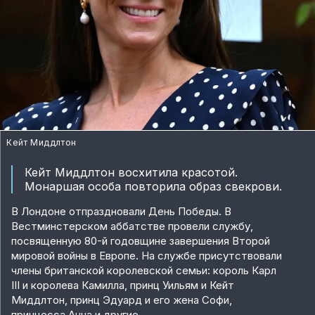
Кейт Миддлтон
Кейт Миддлтон восхитила красотой.
Монаршая особа повторила образ свекрови.
В Лондоне отпраздновали День Победы. В
Вестминстерском аббатстве провели службу,
посвященную 80-й годовщине завершения Второй
мировой войны в Европе. На службе присутствовали
члены британской королевской семьи: король Карл
III и королева Камилла, принц Уильям и Кейт
Миддлтон, принц Эдуард и его жена Софи,
принцесса Анна и другие.