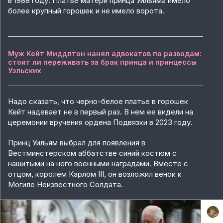
в 1988 году. Платье матери принца Уильяма имело
более крупный горошек и не имело ворота.
Муж Кейт Миддлтон нанял адвокатов по разводам:
стоит ли переживать за брак принца и принцессы
Уэльских
Надо сказать, что черно-белое платье в горошек
Кейт надевает не в первый раз. В нем ее видели на
церемонии вручения ордена Подвязки в 2023 году.
Принц Уильям выбрал для появления в
Вестминстерском аббатстве синий костюм с
нашитыми на него военными наградами. Вместе с
отцом, королем Карлом III, он возложил венок к
Могиле Неизвестного Солдата.