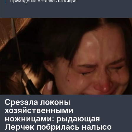
Примадонна осталась на Кипре
Срезала локоны
хозяйственными
ножницами: рыдающая
Лерчек побрилась налысо