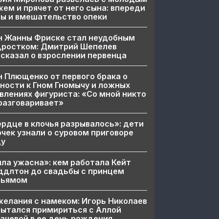
ем и прячет от него сына: впереди
ы и вмешательство опеки
н Жанны Фриске стал неудобным
дростком: Дмитрий Шепелев
сказал о взрослении первенца
 Плющенко от первого брака о
ности к Гном Гномычу и ложных
влениях фигуриста: «Со мной никто
разговаривает»
рдце в клочья разрывалось»: дети
чек узнали о суровом приговоре
цу
ла ужасна»: кем работала Кейт
ддлтон до свадьбы с принцем
льямом
елания с намеком: Игорь Николаев
ытался примириться с Аллой
ачевой в ее день рождения