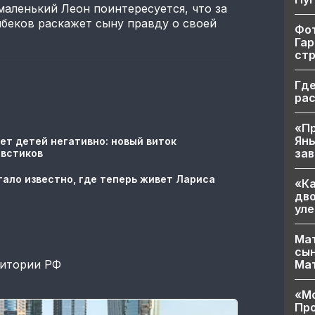
маленький Леон поинтересуется, что за
либеков раскажет сыну правду о своей
Фот
Гар
ст
Где
ра
«Пр
Яны
ет детей негативно: новый виток
за
овстиков
тало известно, где теперь живет Лариса
«Ка
дво
уле
Мат
сын
Ма
ритории РФ
«Мо
Про