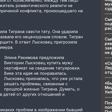
вей от Колисниченко. Между тем лицо
муж
 житель романтического реалити не
суд
 причиной конфликта, произошедшего на
Сы
по
рас
ила Тиграна свести тату. Она ударила
назвала его нецензурным словом. Тигран
Сын
орщит». В ответ Лысковец пригрозила
рев
имура.
зая
не 
Элина Рахимова предложила
Виктории Лысковец купить мужу
«Се
Лер
сертификат на сведение татуировки.
от
Вике эта идея не понравилась.
Лысковец призналась, что уже устала
«Бы
решать проблемы, связанные с
Ми
прошлой жизнью Тиграна. Думать, о
Уи
на детей от других отношений и
Пож
поп
 никаких проблем в изображении бывший
Пуг