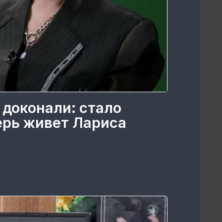
 доконали: стало
перь живет Лариса