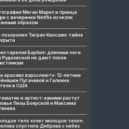
ографии Меган Маркл и принца
ри с вечеринки Netflix исчезли
ранным образом
 похоронен Тигран Кеосаян: тайна
скрыта
естарелая Барби»: длинные ноги
 Рудковской не дают покоя
вистникам
к красиво взрослеют»: 12-летние
йняшки Пугачевой и Галкина
тели в США
ематик и артист: какими растут
овья Лизы Боярской и Максима
твеева
лодое тело хочет молодое тело»:
клова спустила Диброва с небес