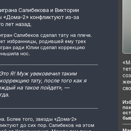
играна Салибекова и Виктории
ы «Дома-2» конфликтуют из-за
о лет назад.
гран Салибеков сделал тату на плече.
рет избранницы, родившей ему трех
Тигран ради Юлии сделал коррекцию
еньшила нос.
«Ма
тет
 Это Я! Муж увековечил таким
со
коррекцию тату, после того как я
же
аждый на такое пойдет», —
сво
гда.
Изб
пох
ост
бы
а. Более того, звезды «Дома-2»
ликтуют до сих пор. Салибеков на этом
Ма