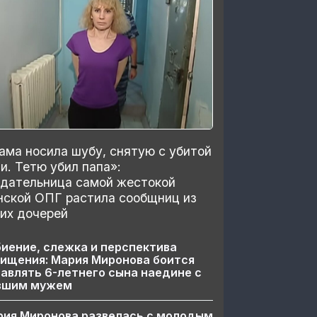
ма носила шубу, снятую с убитой
и. Тетю убил папа»:
здательница самой жестокой
нской ОПГ растила сообщниц из
их дочерей
иение, слежка и перспектива
ищения: Мария Миронова боится
авлять 6-летнего сына наедине с
вшим мужем
рия Миронова развелась с молодым