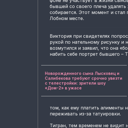
фоне не участвует в жизни сыно
бывшей со своего плеча удалять
собирается. Этот момент и стал
Лобном месте.
Виктория при свидетелях попрос
рукой по нательному рисунку и 
возмутился и заявил, что она «б
набить себе портрет бывшего – Т
Новорожденного сына Лысковец и
Салибекова требуют срочно увезти
с телестройки: зрители шоу
«Дом-2» в ужасе
том, как ему платить алименты 
переживать из-за татуировки.
Тигран, тем временем не видит