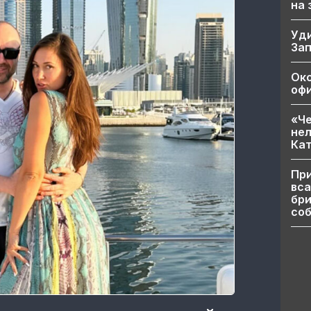
на
Уд
За
Ок
офи
«Че
нел
Кат
При
вса
бри
соб