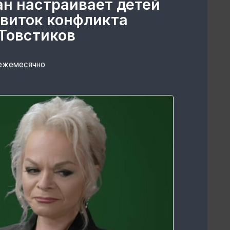
ан настраивает детей
 виток конфликта
Товстиков
 ежемесячно