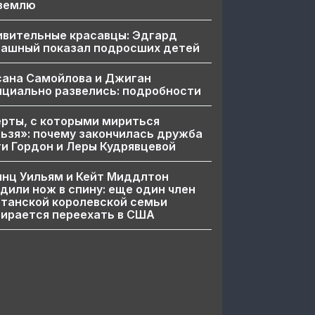
 землю
ивительные красавцы: Эдгард
пашный показал подросших детей
сана Самойлова и Джиган
циально развелись: подробности
рты, с которыми мириться
ьзя»: почему закончилась дружба
и Гордон и Леры Кудрявцевой
нц Уильям и Кейт Миддлтон
дили нож в спину: еще один член
танской королевской семьи
ирается переехать в США