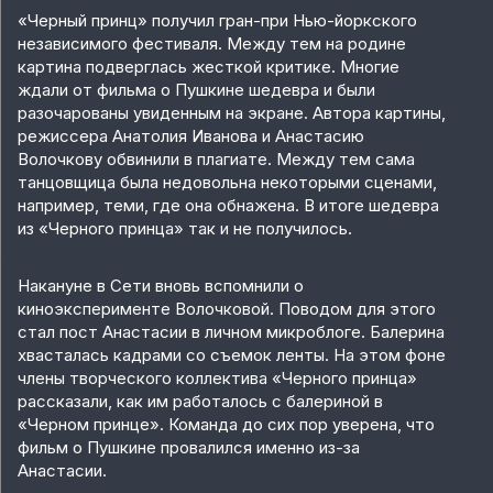
«Черный принц» получил гран-при Нью-йоркского
независимого фестиваля. Между тем на родине
картина подверглась жесткой критике. Многие
ждали от фильма о Пушкине шедевра и были
разочарованы увиденным на экране. Автора картины,
режиссера Анатолия Иванова и Анастасию
Волочкову обвинили в плагиате. Между тем сама
танцовщица была недовольна некоторыми сценами,
например, теми, где она обнажена. В итоге шедевра
из «Черного принца» так и не получилось.
Накануне в Сети вновь вспомнили о
киноэксперименте Волочковой. Поводом для этого
стал пост Анастасии в личном микроблоге. Балерина
хвасталась кадрами со съемок ленты. На этом фоне
члены творческого коллектива «Черного принца»
рассказали, как им работалось с балериной в
«Черном принце». Команда до сих пор уверена, что
фильм о Пушкине провалился именно из-за
Анастасии.