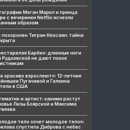
ографии Меган Маркл и принца
ри с вечеринки Netflix исчезли
ранным образом
 похоронен Тигран Кеосаян: тайна
скрыта
естарелая Барби»: длинные ноги
 Рудковской не дают покоя
вистникам
к красиво взрослеют»: 12-летние
йняшки Пугачевой и Галкина
тели в США
ематик и артист: какими растут
овья Лизы Боярской и Максима
твеева
лодое тело хочет молодое тело»:
клова спустила Диброва с небес