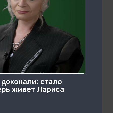
 доконали: стало
перь живет Лариса