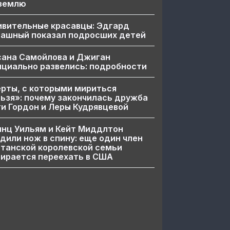
 землю
ивительные красавцы: Эдгард
пашный показал подросших детей
сана Самойлова и Джиган
циально развелись: подробности
рты, с которыми мириться
ьзя»: почему закончилась дружба
и Гордон и Леры Кудрявцевой
нц Уильям и Кейт Миддлтон
дили нож в спину: еще один член
танской королевской семьи
ирается переехать в США