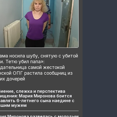
ма носила шубу, снятую с убитой
и. Тетю убил папа»:
здательница самой жестокой
нской ОПГ растила сообщниц из
их дочерей
иение, слежка и перспектива
ищения: Мария Миронова боится
авлять 6-летнего сына наедине с
вшим мужем
рия Миронова развелась с молодым