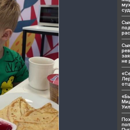
муж
суд
Сы
по
рас
Сын
рев
зая
не 
«Се
Лер
от
«Бы
Ми
Уи
Пож
поп
Пуг