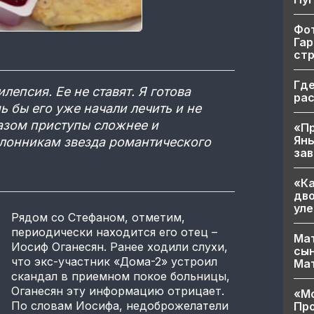
Фот
Гар
ст
Где
лепсия. Ее не ставят. Я готова
ра
ь бы его уже начали лечить и не
азом приступы сложнее и
«Пр
Яны
лонникам звезда романтического
за
«Ка
дво
уле
Рядом со Стефаном, отметим,
периодически находится его отец –
Мат
Иосиф Оганесян. Ранее ходили слухи,
сын
что экс-участник «Дома-2» устроил
Ма
скандал в приемном покое больницы,
Оганесян эту информацию отрицает.
«Мо
По словам Иосифа, недоброжелатели
Про