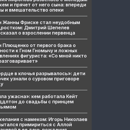
ем и прячет от него сына: впереди
ы и вмешательство опеки
н Жанны Фриске стал неудобным
дростком: Дмитрий Шепелев
сказал о взрослении первенца
 Плющенко от первого брака о
ности к Гном Гномычу и ложных
влениях фигуриста: «Со мной никто
разговаривает»
рдце в клочья разрывалось»: дети
чек узнали о суровом приговоре
цу
ла ужасна»: кем работала Кейт
ддлтон до свадьбы с принцем
льямом
елания с намеком: Игорь Николаев
ытался примириться с Аллой
ачевой в ее день рождения