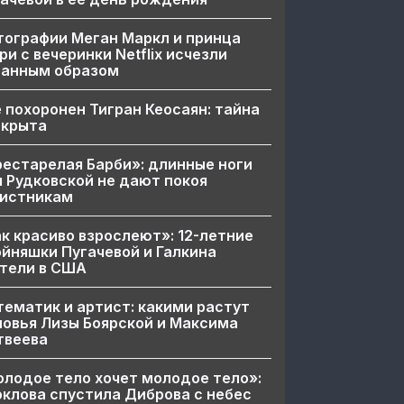
ографии Меган Маркл и принца
ри с вечеринки Netflix исчезли
ранным образом
 похоронен Тигран Кеосаян: тайна
скрыта
естарелая Барби»: длинные ноги
 Рудковской не дают покоя
вистникам
к красиво взрослеют»: 12-летние
йняшки Пугачевой и Галкина
тели в США
ематик и артист: какими растут
овья Лизы Боярской и Максима
твеева
лодое тело хочет молодое тело»:
клова спустила Диброва с небес