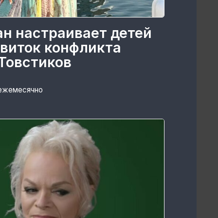
ан настраивает детей
 виток конфликта
Товстиков
 ежемесячно