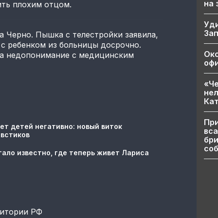
на
ить плохим отцом.
Уд
За
а Черно. Пышка с телестройки заявила,
 с ребенком из больницы досрочно.
Ок
 а недопонимание с медицинским
офи
«Че
нел
Кат
При
ет детей негативно: новый виток
вса
овстиков
бри
соб
тало известно, где теперь живет Лариса
ритории РФ