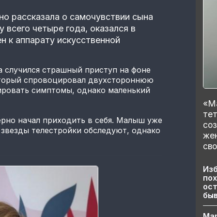
о рассказала о самочувствии сына
 всего четыре года, оказался в
н к аппарату искусственной
а случился страшный приступ на фоне
оторый спровоцировал двухстороннюю
ировать симптомы, однако маленький
«Ма
тет
ерно начал приходить в себя. Малыш уже
со
 звезды телестройки обследуют, однако
же
сво
Изб
пох
ост
бы
Ма