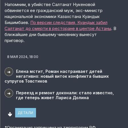
Напомним, в убийстве Салтанат Нукеновой
обвиняется ее гражданский муж, экс-министр
национальной экономики Казахстана Куандык
Бишимбаев.
По версии следствия, Куандык забил
Салтанат до смерти в ресторане в центре Астаны
. В
ближайшие дни бывшему чиновнику вынесут
приговор.
8 МАЯ 2024, 18:00
Елена мстит, Роман настраивает детей
➜
негативно: новый виток конфликта бывших
супругов Товстиков
Переезд и ремонт доконали: стало известно,
➜
где теперь живет Лариса Долина
🢃
ДЕТАЛИ
*
Организация запрещена на территории РФ