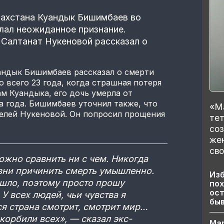
захстана Куандык Бишимбаев во
лал неожиданное признание.
Салтанат Нукеновой рассказал о
андык Бишимбаев рассказал о смерти
 всего 23 года, когда страшная потеря
м Куандыка, его дочь умерла от
а года. Бишимбаев уточнил также, что
«Ма
елей Нукеновой. Он попросил прощения
тет
со
же
сво
ожно сравнить ни с чем. Никогда
изни причинить смерть умышленно.
Изб
ошло, поэтому просто прошу
пох
ост
 У всех людей, чьи чувства я
бы
ся страна смотрит, смотрит мир…
корбили всех», — сказал экс-
Ма