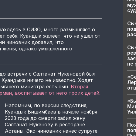
муж
суд
Сы
по
находясь в СИЗО, много размышляет о
рас
т себя. Куандык жалеет, что не ушел от
ий чиновник добавил, что
Сын
и жены, однако умышленного
рев
зая
не 
до встречи с Салтанат Нукеновой был
«Се
 Куандыка ничего не известно. Ходят
Лер
 бывшего министра есть сын.
Вторая
от
ман, воспитывает от него троих детей.
«Бы
Напомним, по версии следствия,
Ми
Уи
Куандык Бишимбаев в начале ноября
2023 года до смерти забил жену
Салтанат Нукенову в ресторане
Пож
поп
Астаны. Экс-чиновник нанес супруге
Пуг