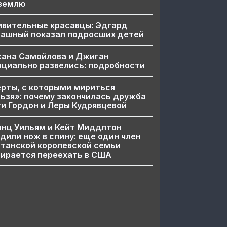
 землю
ивительные красавцы: Эдгард
пашный показал подросших детей
сана Самойлова и Джиган
циально развелись: подробности
рты, с которыми мириться
ьзя»: почему закончилась дружба
и Гордон и Леры Кудрявцевой
нц Уильям и Кейт Миддлтон
дили нож в спину: еще один член
танской королевской семьи
ирается переехать в США