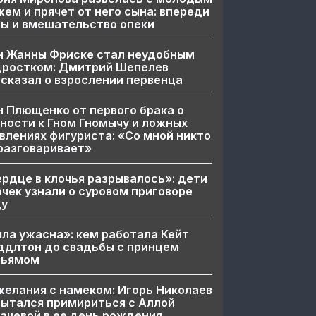
ем и прячет от него сына: впереди
ы и вмешательство опеки
н Жанны Фриске стал неудобным
дростком: Дмитрий Шепелев
сказал о взрослении первенца
 Плющенко от первого брака о
ности к Гном Гномычу и ложных
влениях фигуриста: «Со мной никто
разговаривает»
рдце в клочья разрывалось»: дети
чек узнали о суровом приговоре
цу
ла ужасна»: кем работала Кейт
ддлтон до свадьбы с принцем
льямом
елания с намеком: Игорь Николаев
ытался примириться с Аллой
ачевой в ее день рождения