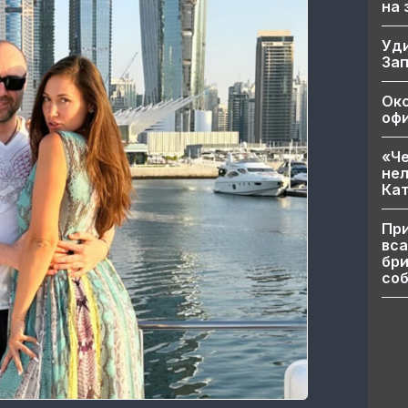
на
Уд
За
Ок
офи
«Че
нел
Кат
При
вса
бри
соб