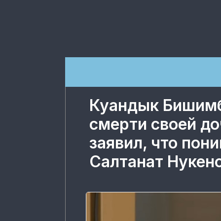
Куандык Бишимб
смерти своей до
заявил, что пон
Салтанат Нукен