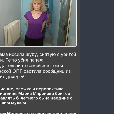
ма носила шубу, снятую с убитой
и. Тетю убил папа»:
здательница самой жестокой
нской ОПГ растила сообщниц из
их дочерей
иение, слежка и перспектива
ищения: Мария Миронова боится
авлять 6-летнего сына наедине с
вшим мужем
рия Миронова развелась с молодым