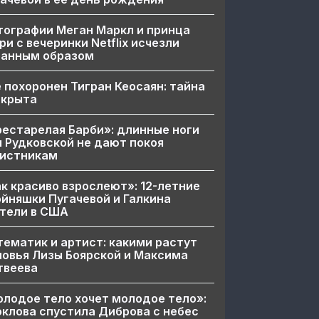
ографии Меган Маркл и принца
ри с вечеринки Netflix исчезли
ранным образом
 похоронен Тигран Кеосаян: тайна
скрыта
естарелая Барби»: длинные ноги
 Рудковской не дают покоя
вистникам
к красиво взрослеют»: 12-летние
йняшки Пугачевой и Галкина
тели в США
ематик и артист: какими растут
овья Лизы Боярской и Максима
твеева
лодое тело хочет молодое тело»:
клова спустила Диброва с небес