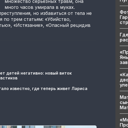
множество серьезных травм, она
много часов умирала в муках.
Фот
реступления, но избавиться от тела не
Гар
я по трем статьям: «Убийство,
ст
тью», «Истязание», «Опасный рецидив
Где
ра
«Пр
Яны
за
ет детей негативно: новый виток
«Ка
овстиков
дво
уле
тало известно, где теперь живет Лариса
Мат
сын
Ма
«Мо
Про