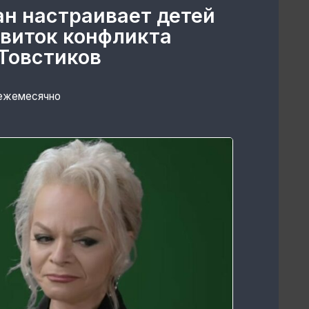
ан настраивает детей
 виток конфликта
Товстиков
 ежемесячно