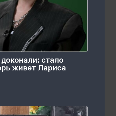
 доконали: стало
перь живет Лариса