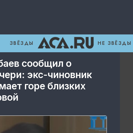
ЗВЁЗДЫ
НЕ ЗВЁЗДЫ
аев сообщил о
чери: экс-чиновник
имает горе близких
овой