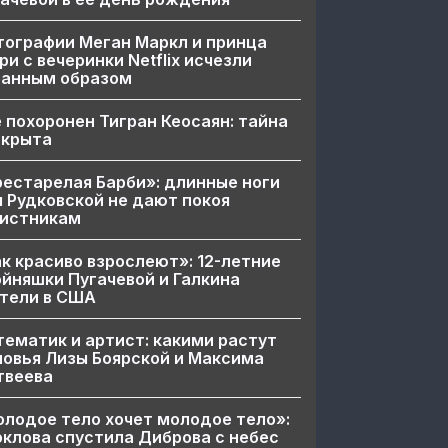
ографии Меган Маркл и принца
ри с вечеринки Netflix исчезли
ранным образом
 похоронен Тигран Кеосаян: тайна
скрыта
естарелая Барби»: длинные ноги
 Рудковской не дают покоя
вистникам
к красиво взрослеют»: 12-летние
йняшки Пугачевой и Галкина
тели в США
ематик и артист: какими растут
овья Лизы Боярской и Максима
твеева
лодое тело хочет молодое тело»:
клова спустила Диброва с небес