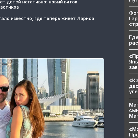
ет детей негативно: новый виток
овстиков
Фот
Гар
тало известно, где теперь живет Лариса
ст
Где
ра
«Пр
Яны
за
«Ка
дво
уле
Мат
сын
Ма
«Мо
Про