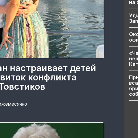
на
Уд
За
Ок
офи
«Че
нел
Кат
ан настраивает детей
 виток конфликта
При
вса
Товстиков
бри
соб
 ежемесячно