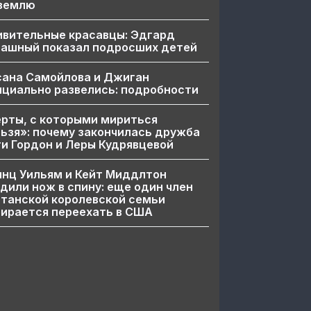
 землю
ивительные красавцы: Эдгард
пашный показал подросших детей
сана Самойлова и Джиган
циально развелись: подробности
рты, с которыми мириться
ьзя»: почему закончилась дружба
и Гордон и Леры Кудрявцевой
нц Уильям и Кейт Миддлтон
дили нож в спину: еще один член
танской королевской семьи
ирается переехать в США