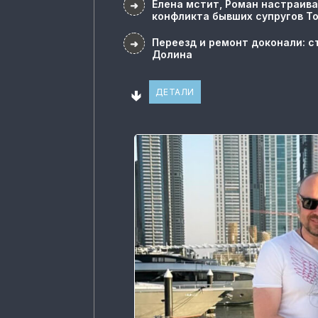
Елена мстит, Роман настраива
➜
конфликта бывших супругов Т
Переезд и ремонт доконали: с
➜
Долина
🢃
ДЕТАЛИ