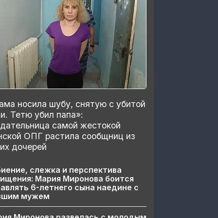
ма носила шубу, снятую с убитой
и. Тетю убил папа»:
здательница самой жестокой
нской ОПГ растила сообщниц из
их дочерей
иение, слежка и перспектива
ищения: Мария Миронова боится
авлять 6-летнего сына наедине с
вшим мужем
рия Миронова развелась с молодым