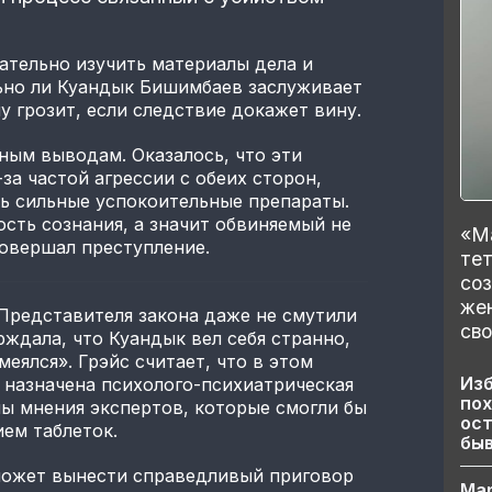
ательно изучить материалы дела и
льно ли Куандык Бишимбаев заслуживает
у грозит, если следствие докажет вину.
ым выводам. Оказалось, что эти
за частой агрессии с обеих сторон,
 сильные успокоительные препараты.
ость сознания, а значит обвиняемый не
«Ма
совершал преступление.
тет
со
же
 Представителя закона даже не смутили
сво
рждала, что Куандык вел себя странно,
смеялся». Грэйс считает, что в этом
Изб
 назначена психолого-психиатрическая
пох
ны мнения экспертов, которые смогли бы
ост
ием таблеток.
бы
сможет вынести справедливый приговор
Ма