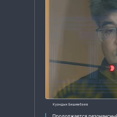
Куандык Бишимбаев
Продолжается резонансный