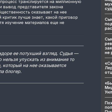
т процесс транслируется на миллионную
муж
и вывод представителя закона
суд
бщественность оказывает на нее
 критик лучше знает, какой приговор
Сы
отя изучение материалов еще не
по
рас
Сын
рев
зая
не 
ридоре ее потухший взгляд. Судья —
 нельзя упускать из внимания то
«Се
, который на нее оказывается
Лер
а блогер.
от
«Бы
Ми
Уи
Пож
поп
Пуг