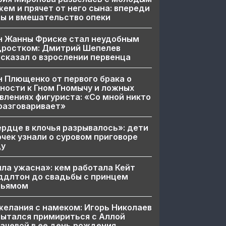
ем и прячет от него сына: впереди
ы и вмешательство опеки
н Жанны Фриске стал неудобным
дростком: Дмитрий Шепелев
сказал о взрослении первенца
 Плющенко от первого брака о
ности к Гном Гномычу и ложных
влениях фигуриста: «Со мной никто
разговаривает»
рдце в клочья разрывалось»: дети
чек узнали о суровом приговоре
цу
ла ужасна»: кем работала Кейт
ддлтон до свадьбы с принцем
льямом
елания с намеком: Игорь Николаев
ытался примириться с Аллой
ачевой в ее день рождения