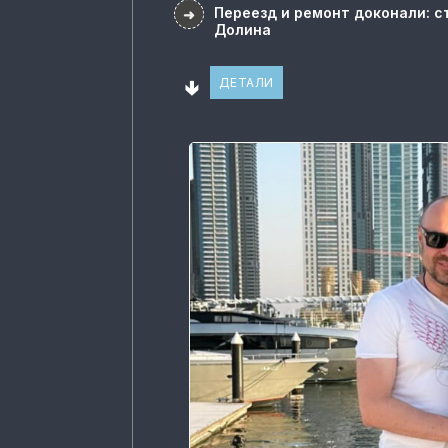
Переезд и ремонт доконали: с
➜
Долина
🢃
ДЕТАЛИ