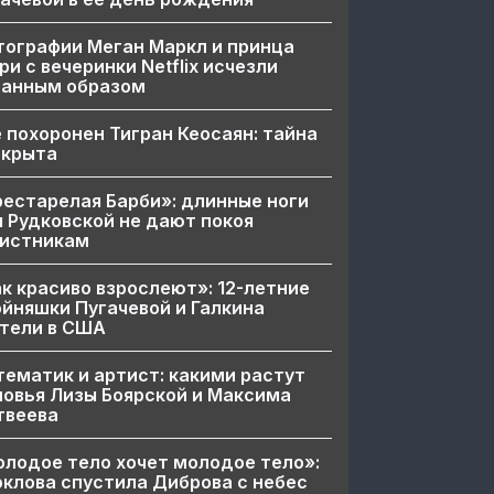
ографии Меган Маркл и принца
ри с вечеринки Netflix исчезли
ранным образом
 похоронен Тигран Кеосаян: тайна
скрыта
естарелая Барби»: длинные ноги
 Рудковской не дают покоя
вистникам
к красиво взрослеют»: 12-летние
йняшки Пугачевой и Галкина
тели в США
ематик и артист: какими растут
овья Лизы Боярской и Максима
твеева
лодое тело хочет молодое тело»:
клова спустила Диброва с небес