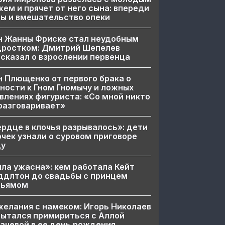
ем и прячет от него сына: впереди
ы и вмешательство опеки
н Жанны Фриске стал неудобным
дростком: Дмитрий Шепелев
сказал о взрослении первенца
 Плющенко от первого брака о
ности к Гном Гномычу и ложных
влениях фигуриста: «Со мной никто
разговаривает»
рдце в клочья разрывалось»: дети
чек узнали о суровом приговоре
цу
ла ужасна»: кем работала Кейт
ддлтон до свадьбы с принцем
льямом
елания с намеком: Игорь Николаев
ытался примириться с Аллой
ачевой в ее день рождения