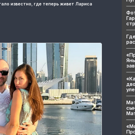
тало известно, где теперь живет Лариса
Фот
Гар
ст
Где
ра
«Пр
Яны
за
«Ка
дво
уле
Мат
сын
Ма
«Мо
Про