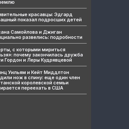
 землю
ивительные красавцы: Эдгард
пашный показал подросших детей
сана Самойлова и Джиган
циально развелись: подробности
рты, с которыми мириться
ьзя»: почему закончилась дружба
и Гордон и Леры Кудрявцевой
нц Уильям и Кейт Миддлтон
дили нож в спину: еще один член
танской королевской семьи
ирается переехать в США