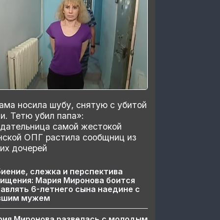
ма носила шубу, снятую с убитой
и. Тетю убил папа»:
здательница самой жестокой
нской ОПГ растила сообщниц из
их дочерей
иение, слежка и перспектива
ищения: Мария Миронова боится
авлять 6-летнего сына наедине с
вшим мужем
рия Миронова развелась с молодым