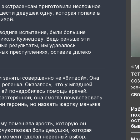
 экстрасенсам приготовили несложное
 шести девушек одну, которая попала в
живой.
водила испытание, были большие
иколь Кузнецову. Ведь раньше эти
ые результаты, им удавалось
ных преступлениях, оставив далеко
«Ма
тет
и заняты совершенно не «битвой». Она
со
 ребенка. Оказалось, что у младшей
же
 ей понадобилась помощь врачей.
сво
астерянной, она смогла почувствовать
ни героинь, но назвать жертву маньяка
Изб
пох
ост
ему помешала ярость, которую он
бы
очувствовал боль девушки, которая
ий момент сделал неверный выбор.
Ма