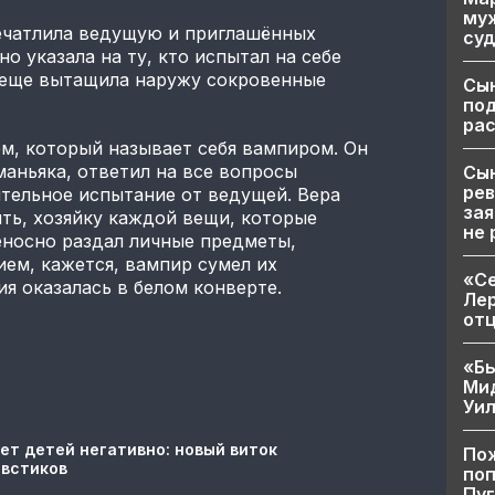
муж
печатлила ведущую и приглашённых
суд
но указала на ту, кто испытал на себе
 еще вытащила наружу сокровенные
Сы
по
рас
м, который называет себя вампиром. Он
маньяка, ответил на все вопросы
Сын
рев
тельное испытание от ведущей. Вера
зая
ть, хозяйку каждой вещи, которые
не 
еносно раздал личные предметы,
ием, кажется, вампир сумел их
«Се
я оказалась в белом конверте.
Лер
от
«Бы
Ми
Уи
ет детей негативно: новый виток
Пож
овстиков
поп
Пуг