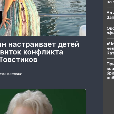
на
Уд
За
Ок
офи
ан настраивает детей
«Че
нел
 виток конфликта
Кат
Товстиков
При
вса
бри
 ежемесячно
соб