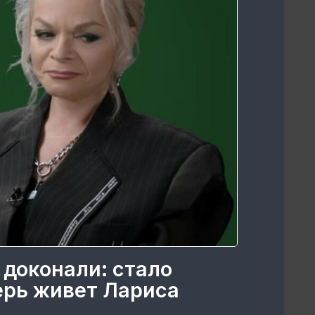
 доконали: стало
перь живет Лариса