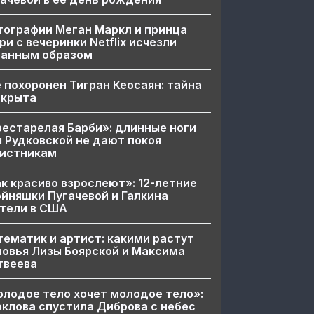
ографии Меган Маркл и принца
ри с вечеринки Netflix исчезли
ранным образом
 похоронен Тигран Кеосаян: тайна
скрыта
естарелая Барби»: длинные ноги
 Рудковской не дают покоя
вистникам
к красиво взрослеют»: 12-летние
йняшки Пугачевой и Галкина
тели в США
ематик и артист: какими растут
овья Лизы Боярской и Максима
твеева
лодое тело хочет молодое тело»:
клова спустила Диброва с небес