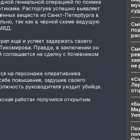
едной гениальной операцией по поимке
муж
отиками. Расторгуев успешно выявляет
суд
ённых веществ из Санкт-Петербурга в
льно, так как в чёрной схеме ведущую
Сы
 МВД.
по
рас
рал ещё и успеет задержать своего
Тихомирова. Правда, в заключении он
Сын
й соглашается на сделку с Кочевником
рев
зая
не 
тся на персонаже оперативника
«Се
себе повышение, задушив своего
Лер
олжность руководителя уходит убийце.
от
ская работа» получился открытым.
«Бы
Ми
Уи
Пож
поп
Пуг