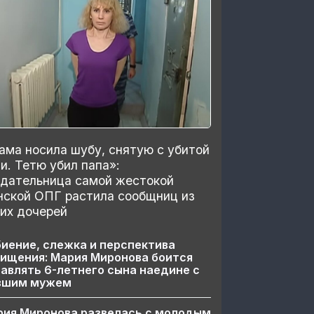
ма носила шубу, снятую с убитой
и. Тетю убил папа»:
здательница самой жестокой
нской ОПГ растила сообщниц из
их дочерей
иение, слежка и перспектива
ищения: Мария Миронова боится
авлять 6-летнего сына наедине с
вшим мужем
рия Миронова развелась с молодым