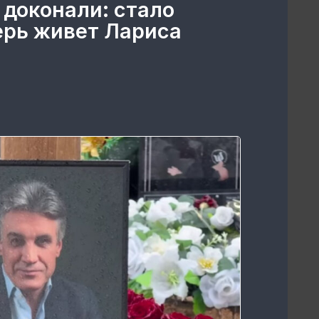
 доконали: стало
перь живет Лариса