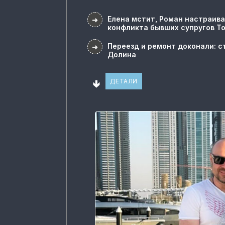
Елена мстит, Роман настраива
➜
конфликта бывших супругов Т
Переезд и ремонт доконали: с
➜
Долина
🢃
ДЕТАЛИ