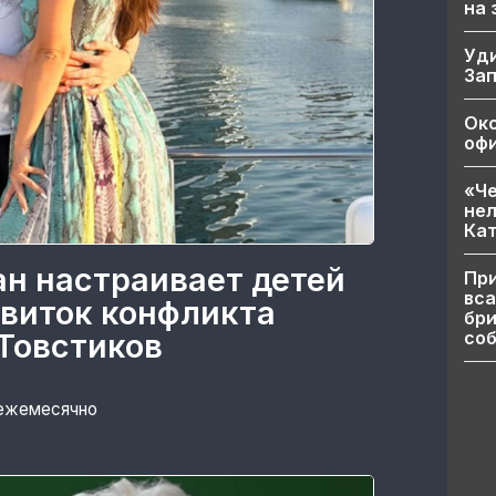
на
Уд
За
Ок
офи
«Че
нел
Кат
ан настраивает детей
При
вса
 виток конфликта
бри
соб
Товстиков
 ежемесячно