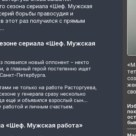
го сезона сериала «Шеф. Мужская
 серий борьбы правосудия и
 в этот раз получился с прямым
т…
сезоне сериала «Шеф. Мужская
аз появился новый оппонент – некто
«Ма
и, а главный герой постепенно ищет
тет
Санкт-Петербурга.
со
же
ами не только на работе Расторгуева,
сво
сезоне у генерала сразу несколько
да ещё и объявился взрослый сын…
Изб
 работой и личным счастьем.
пох
ост
бы
ла «Шеф. Мужская работа»
Ма