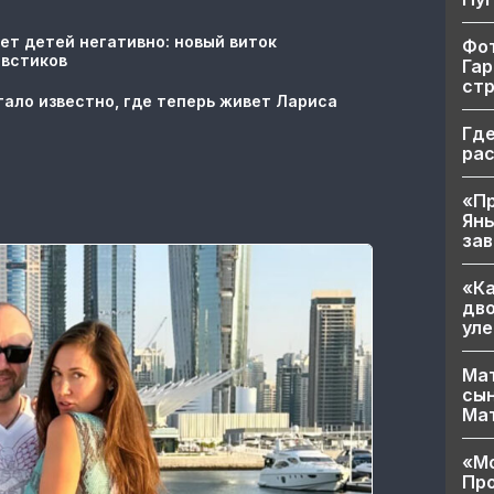
ет детей негативно: новый виток
Фот
овстиков
Гар
ст
тало известно, где теперь живет Лариса
Где
ра
«Пр
Яны
за
«Ка
дво
уле
Мат
сын
Ма
«Мо
Про