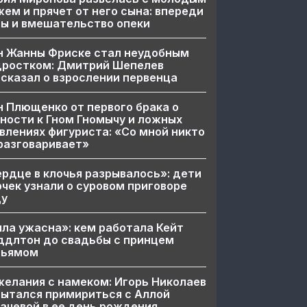
ем и прячет от него сына: впереди
ы и вмешательство опеки
н Жанны Фриске стал неудобным
дростком: Дмитрий Шепелев
сказал о взрослении первенца
 Плющенко от первого брака о
ности к Гном Гномычу и ложных
влениях фигуриста: «Со мной никто
разговаривает»
рдце в клочья разрывалось»: дети
чек узнали о суровом приговоре
цу
ла ужасна»: кем работала Кейт
ддлтон до свадьбы с принцем
льямом
елания с намеком: Игорь Николаев
ытался примириться с Аллой
ачевой в ее день рождения