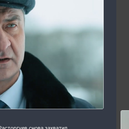
асторгуев снова захватил