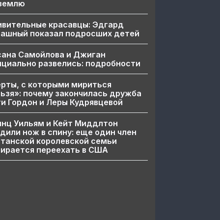
 землю
ивительные красавцы: Эдгард
пашный показал подросших детей
сана Самойлова и Джиган
циально развелись: подробности
рты, с которыми мириться
ьзя»: почему закончилась дружба
и Гордон и Леры Кудрявцевой
нц Уильям и Кейт Миддлтон
дили нож в спину: еще один член
танской королевской семьи
ирается переехать в США