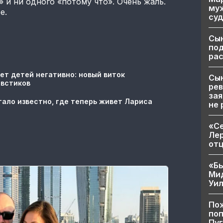
 и ни одного «потому что». Очень жаль.
муж
ее.
суд
Сы
по
рас
ет детей негативно: новый виток
Сын
овстиков
рев
зая
тало известно, где теперь живет Лариса
не 
«Се
Лер
от
«Бы
Ми
Уи
Пож
поп
Пуг