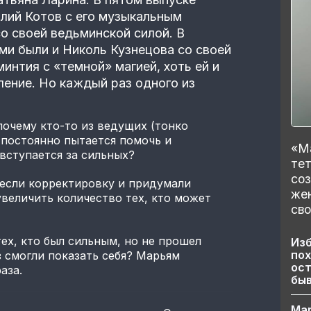
лий Котов с его музыкальным
о своей ведьминской силой. В
и были и Николь Кузнецова со своей
интия с «темной» магией, хоть ей и
ление. Но каждый раз одного из
почему кто-то из ведущих (тонко
 постоянно пытается помочь и
«Ма
вступается за сильных?
тет
со
если корректировку и придумали
же
увеличить количество тех, кто может
сво
ех, кто был сильным, но не прошел
Изб
пох
з смогли показать себя? Марьям
ост
раза.
бы
Ма