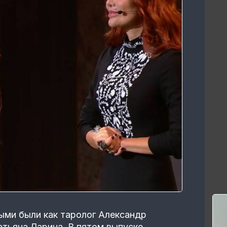
ыми были как таролог Александр
атьяна Ларина. В пятом выпуске