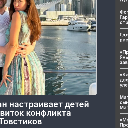
Фот
Гар
ст
Где
ра
«Пр
Яны
за
«Ка
дво
уле
Мат
ан настраивает детей
сын
Ма
 виток конфликта
Товстиков
«Мо
Про