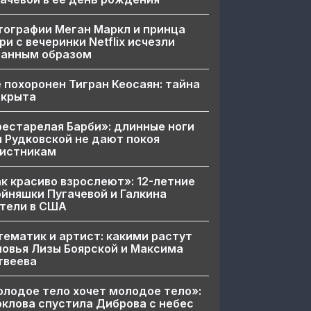
ографии Меган Маркл и принца
ри с вечеринки Netflix исчезли
ранным образом
 похоронен Тигран Кеосаян: тайна
скрыта
естарелая Барби»: длинные ноги
 Рудковской не дают покоя
вистникам
к красиво взрослеют»: 12-летние
йняшки Пугачевой и Галкина
тели в США
ематик и артист: какими растут
овья Лизы Боярской и Максима
твеева
лодое тело хочет молодое тело»:
клова спустила Диброва с небес