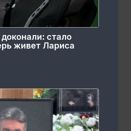
 доконали: стало
перь живет Лариса