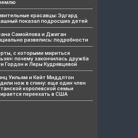
 землю
ивительные красавцы: Эдгард
пашный показал подросших детей
сана Самойлова и Джиган
циально развелись: подробности
рты, с которыми мириться
ьзя»: почему закончилась дружба
и Гордон и Леры Кудрявцевой
нц Уильям и Кейт Миддлтон
дили нож в спину: еще один член
танской королевской семьи
ирается переехать в США