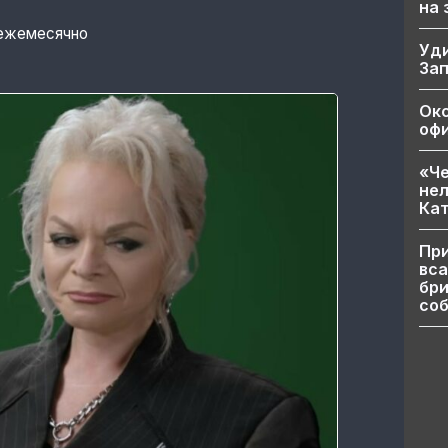
на
 ежемесячно
Уд
За
Ок
офи
«Че
нел
Кат
При
вса
бри
соб