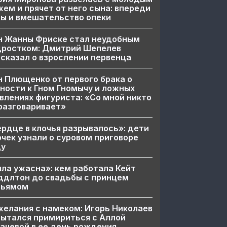
ем и прячет от него сына: впереди
ы и вмешательство опеки
н Жанны Фриске стал неудобным
дростком: Дмитрий Шепелев
сказал о взрослении первенца
 Плющенко от первого брака о
ности к Гном Гномычу и ложных
влениях фигуриста: «Со мной никто
разговаривает»
рдце в клочья разрывалось»: дети
чек узнали о суровом приговоре
цу
ла ужасна»: кем работала Кейт
ддлтон до свадьбы с принцем
льямом
елания с намеком: Игорь Николаев
ытался примириться с Аллой
ачевой в ее день рождения