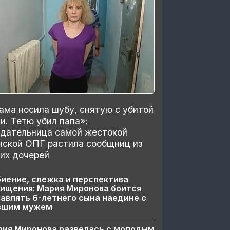
ма носила шубу, снятую с убитой
и. Тетю убил папа»:
здательница самой жестокой
нской ОПГ растила сообщниц из
их дочерей
иение, слежка и перспектива
ищения: Мария Миронова боится
авлять 6-летнего сына наедине с
вшим мужем
рия Миронова развелась с молодым